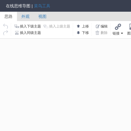
在线思维导图 |
菜鸟工具
思路
外观
视图
插入下级主题
插入上级主题
上移
编辑
链接
插入同级主题
下移
删除
链接
图
添加