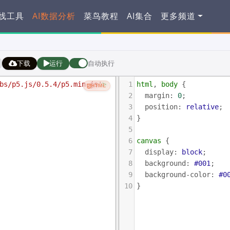
在线工具
AI数据分析
菜鸟教程
AI集合
更多频道
下载
运行
自动执行
bs/p5.js/0.5.4/p5.min.js'
>
1
html
, 
body
 {
HTML
2
margin
: 
0
;
3
position
: 
relative
;
4
}
5
6
canvas
 {
7
display
: 
block
;
8
background
: 
#001
;
9
background-color
: 
#0
10
}