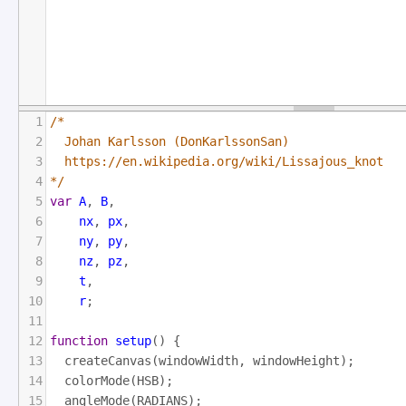
1
/*
2
  Johan Karlsson (DonKarlssonSan)
3
  https://en.wikipedia.org/wiki/Lissajous_knot
4
*/
5
var
A
, 
B
,
6
nx
, 
px
,
7
ny
, 
py
,
8
nz
, 
pz
,
9
t
,
10
r
;
11
12
function
setup
() {
13
createCanvas
(
windowWidth
, 
windowHeight
);
14
colorMode
(
HSB
);
15
angleMode
(
RADIANS
);