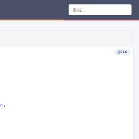
CSS
01
;