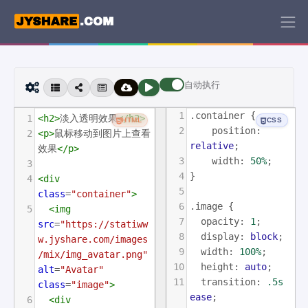
自动执行
1
.container
 {
1
<
h2
>
淡入透明效果
</
h2
>
HTML
CSS
2
position
: 
2
<
p
>
鼠标移动到图片上查看
relative
;
效果
</
p
>
3
width
: 
50%
;
3
4
}
4
<
div
5
class
=
"container"
>
6
.image
 {
5
<
img
7
opacity
: 
1
;
src
=
"https://statiww
8
display
: 
block
;
w.jyshare.com/images
9
width
: 
100%
;
/mix/img_avatar.png"
10
height
: 
auto
;
alt
=
"Avatar"
11
transition
: 
.5s
class
=
"image"
>
ease
;
6
<
div