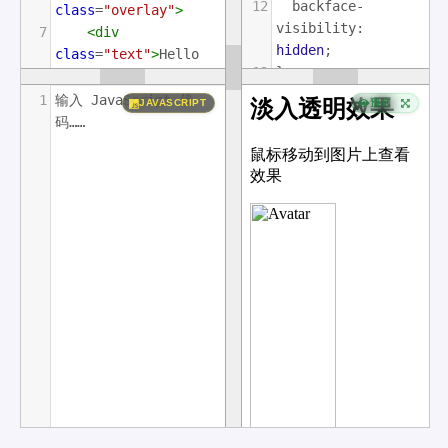
12
backface-
class
=
"overlay"
>
visibility
: 
7
<
div
hidden
;
class
=
"text"
>
Hello 
13
}
World
</
div
>
14
8
</
div
>
1
输入 JavaScript 代
JAVASCRIPT
预览
15
.middle
 {
9
</
div
>
码……
16
transition
: 
.5s
ease
;
17
opacity
: 
0
;
18
position
: 
absolute
;
19
top
: 
50%
;
20
left
: 
50%
;
21
transform
: 
translate
(
-50%
, 
-50%
);
22
-ms-
transform
: 
translate
(
-50%
, 
-50%
)