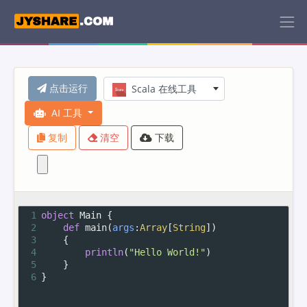
点击运行
Scala 在线工具
AI 工具
复制
清空
下载
1
object
Main
 {
2
def
main
(
args
:
Array
[
String
])
3
    {
4
println
(
"Hello World!"
)
5
    }
6
}