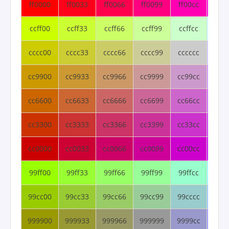
ff0000
ff0033
ff0066
ff0099
ff00cc
ff00
ccff00
ccff33
ccff66
ccff99
ccffcc
ccff
cccc00
cccc33
cccc66
cccc99
cccccc
cccc
cc9900
cc9933
cc9966
cc9999
cc99cc
cc99
cc6600
cc6633
cc6666
cc6699
cc66cc
cc66
cc3300
cc3333
cc3366
cc3399
cc33cc
cc33
cc0000
cc0033
cc0066
cc0099
cc00cc
cc00
99ff00
99ff33
99ff66
99ff99
99ffcc
99ff
99cc00
99cc33
99cc66
99cc99
99cccc
99cc
999900
999933
999966
999999
9999cc
9999