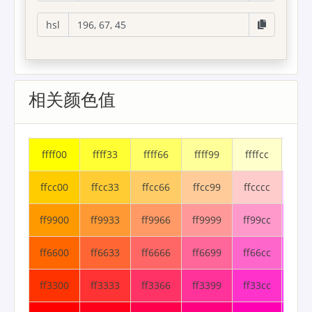
hsl
相关颜色值
ffff00
ffff33
ffff66
ffff99
ffffcc
fffff
ffcc00
ffcc33
ffcc66
ffcc99
ffcccc
ffcc
ff9900
ff9933
ff9966
ff9999
ff99cc
ff99
ff6600
ff6633
ff6666
ff6699
ff66cc
ff66
ff3300
ff3333
ff3366
ff3399
ff33cc
ff33