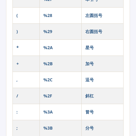
(
%28
左圆括号
)
%29
右圆括号
*
%2A
星号
+
%2B
加号
,
%2C
逗号
/
%2F
斜杠
:
%3A
冒号
;
%3B
分号