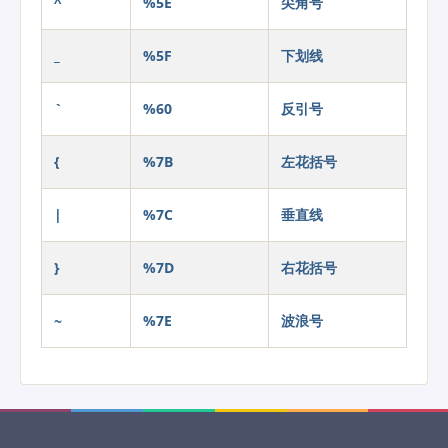
^
%5E
尖角号
_
%5F
下划线
`
%60
反引号
{
%7B
左花括号
|
%7C
垂直线
}
%7D
右花括号
~
%7E
波浪号