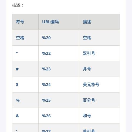
描述：
符号
URL编码
描述
空格
%20
空格
"
%22
双引号
#
%23
井号
$
%24
美元符号
%
%25
百分号
&
%26
和号
'
%27
单引号