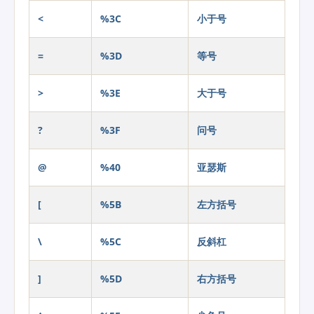
<
%3C
小于号
=
%3D
等号
>
%3E
大于号
?
%3F
问号
@
%40
亚瑟斯
[
%5B
左方括号
\
%5C
反斜杠
]
%5D
右方括号