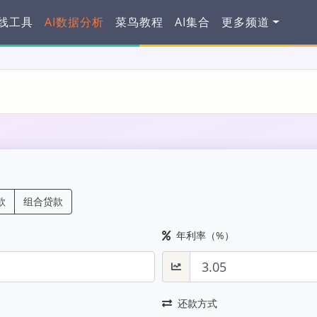
在线工具
AI数据分析
菜鸟教程
AI集合
更多频道
款
组合贷款
年利率（%）
还款方式