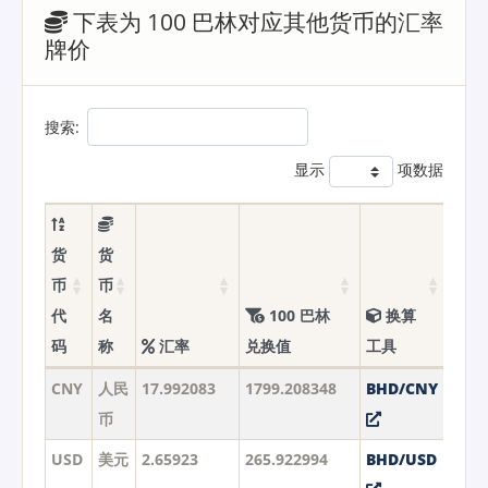
下表为 100 巴林对应其他货币的汇率
牌价
搜索:
显示
项数据
货
货
币
币
代
名
100 巴林
换算
码
称
汇率
兑换值
工具
CNY
人民
17.992083
1799.208348
BHD/CNY
币
USD
美元
2.65923
265.922994
BHD/USD