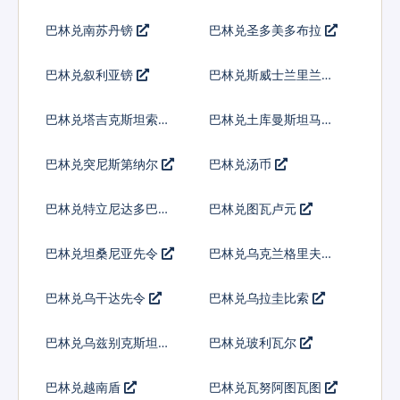
巴林兑南苏丹镑
巴林兑圣多美多布拉
巴林兑叙利亚镑
巴林兑斯威士兰里兰吉
尼
巴林兑塔吉克斯坦索莫
巴林兑土库曼斯坦马纳
尼
特
巴林兑突尼斯第纳尔
巴林兑汤币
巴林兑特立尼达多巴哥
巴林兑图瓦卢元
元
巴林兑坦桑尼亚先令
巴林兑乌克兰格里夫纳
巴林兑乌干达先令
巴林兑乌拉圭比索
巴林兑乌兹别克斯坦索
巴林兑玻利瓦尔
姆
巴林兑越南盾
巴林兑瓦努阿图瓦图