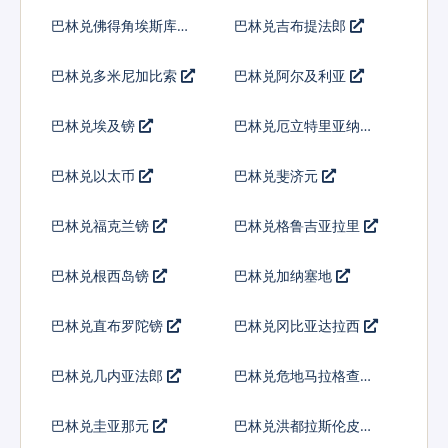
巴林兑佛得角埃斯库多
巴林兑吉布提法郎
巴林兑多米尼加比索
巴林兑阿尔及利亚
巴林兑埃及镑
巴林兑厄立特里亚纳克
法
巴林兑以太币
巴林兑斐济元
巴林兑福克兰镑
巴林兑格鲁吉亚拉里
巴林兑根西岛镑
巴林兑加纳塞地
巴林兑直布罗陀镑
巴林兑冈比亚达拉西
巴林兑几内亚法郎
巴林兑危地马拉格查尔
巴林兑圭亚那元
巴林兑洪都拉斯伦皮拉