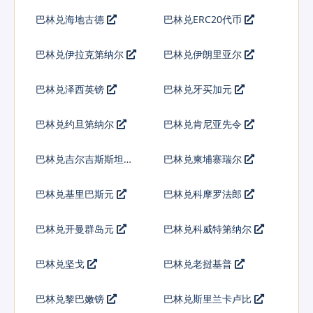
巴林兑海地古德
巴林兑ERC20代币
巴林兑伊拉克第纳尔
巴林兑伊朗里亚尔
巴林兑泽西英镑
巴林兑牙买加元
巴林兑约旦第纳尔
巴林兑肯尼亚先令
巴林兑吉尔吉斯斯坦索
巴林兑柬埔寨瑞尔
姆
巴林兑基里巴斯元
巴林兑科摩罗法郎
巴林兑开曼群岛元
巴林兑科威特第纳尔
巴林兑坚戈
巴林兑老挝基普
巴林兑黎巴嫩镑
巴林兑斯里兰卡卢比