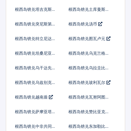
兰吉尼
根西岛镑兑塔吉克斯坦
根西岛镑兑土库曼斯坦
索莫尼
马纳特
根西岛镑兑突尼斯第纳
根西岛镑兑汤币
尔
根西岛镑兑特立尼达多
根西岛镑兑图瓦卢元
巴哥元
根西岛镑兑坦桑尼亚先
根西岛镑兑乌克兰格里
令
夫纳
根西岛镑兑乌干达先令
根西岛镑兑乌拉圭比索
根西岛镑兑乌兹别克斯
根西岛镑兑玻利瓦尔
坦索姆
根西岛镑兑越南盾
根西岛镑兑瓦努阿图瓦
图
根西岛镑兑萨摩亚塔拉
根西岛镑兑赞比亚克瓦
查
根西岛镑兑中非共同体
根西岛镑兑东加勒比元