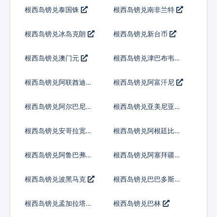
根西岛镑兑泰国铢
根西岛镑兑南非兰特
根西岛镑兑冰岛克朗
根西岛镑兑新台币
根西岛镑兑澳门元
根西岛镑兑津巴布韦币
根西岛镑兑阿联酋迪拉
根西岛镑兑阿富汗尼
姆流通铸币
根西岛镑兑阿尔巴尼亚
根西岛镑兑亚美尼亚德
列克
拉姆
根西岛镑兑安哥拉宽扎
根西岛镑兑阿根廷比索
根西岛镑兑阿鲁巴弗罗
根西岛镑兑阿塞拜疆马
林
纳特
根西岛镑兑波黑马克
根西岛镑兑巴巴多斯元
根西岛镑兑孟加拉塔卡
根西岛镑兑巴林