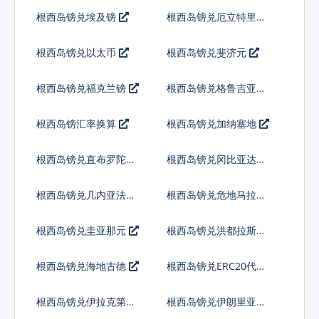
索
根西岛镑兑埃及镑
根西岛镑兑厄立特里亚
纳克法
根西岛镑兑以太币
根西岛镑兑斐济元
根西岛镑兑福克兰镑
根西岛镑兑格鲁吉亚拉
里
根西岛镑汇率换算
根西岛镑兑加纳塞地
根西岛镑兑直布罗陀镑
根西岛镑兑冈比亚达拉
西
根西岛镑兑几内亚法郎
根西岛镑兑危地马拉格
查尔
根西岛镑兑圭亚那元
根西岛镑兑洪都拉斯伦
皮拉
根西岛镑兑海地古德
根西岛镑兑ERC20代币
根西岛镑兑伊拉克第纳
根西岛镑兑伊朗里亚尔