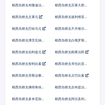
根西岛镑兑布隆迪法郎
根西岛镑兑百慕大群岛
元
根西岛镑兑文莱元
根西岛镑兑玻利维亚诺
根西岛镑兑巴哈马元
根西岛镑兑不丹努尔特
鲁姆
根西岛镑兑博茨瓦纳普
根西岛镑兑白俄罗斯卢
拉
布
根西岛镑兑伯利兹元
根西岛镑兑刚果法郎
根西岛镑兑智利比索
根西岛镑兑哥伦比亚比
索
根西岛镑兑哥斯达黎加
根西岛镑兑古巴比索
科朗
根西岛镑兑佛得角埃斯
根西岛镑兑吉布提法郎
库多
根西岛镑兑多米尼加比
根西岛镑兑阿尔及利亚