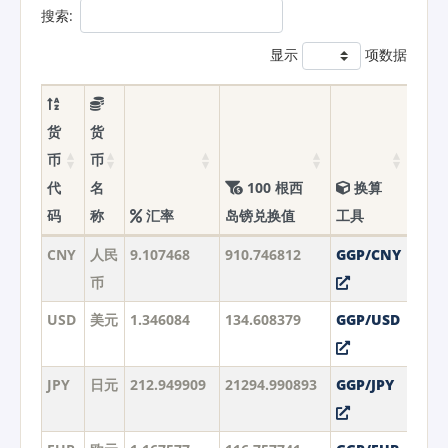
搜索:
显示
项数据
货
货
币
币
代
名
100 根西
换算
码
称
汇率
岛镑兑换值
工具
CNY
人民
9.107468
910.746812
GGP/CNY
币
USD
美元
1.346084
134.608379
GGP/USD
JPY
日元
212.949909
21294.990893
GGP/JPY