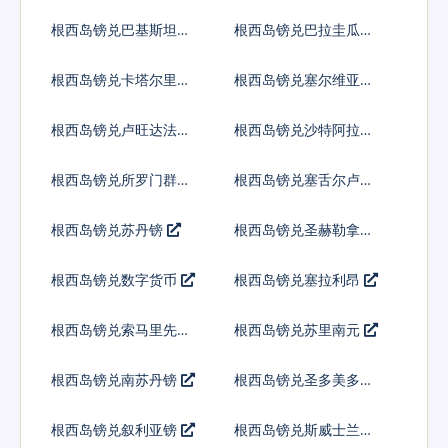
内亚基那
根西岛镑兑巴基斯坦卢
根西岛镑兑巴拉圭瓜拉
比
尼
根西岛镑兑卡塔尔里亚
根西岛镑兑塞尔维亚第
尔
纳尔
根西岛镑兑卢旺达法郎
根西岛镑兑沙特阿拉伯
根西岛镑兑所罗门群岛
根西岛镑兑塞舌尔卢比
元
根西岛镑兑苏丹镑
根西岛镑兑圣赫勒拿镑
根西岛镑兑数字货币
根西岛镑兑塞拉利昂
根西岛镑兑索马里先令
根西岛镑兑苏里南元
根西岛镑兑南苏丹镑
根西岛镑兑圣多美多布
拉
根西岛镑兑叙利亚镑
根西岛镑兑斯威士兰里