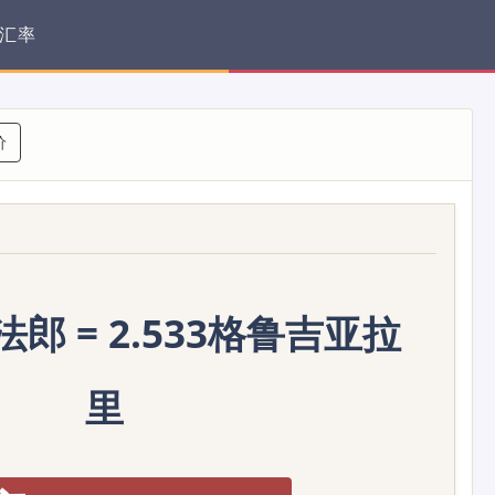
汇率
价
法郎 = 2.533格鲁吉亚拉
里