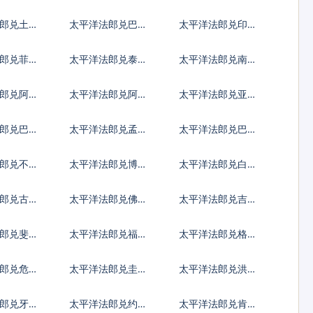
兹罗提
尼亚新列伊
郎兑土耳
太平洋法郎兑巴西
太平洋法郎兑印度
雷亚尔
尼西亚卢比
郎兑菲律
太平洋法郎兑泰国
太平洋法郎兑南非
铢
兰特
郎兑阿富
太平洋法郎兑阿尔
太平洋法郎兑亚美
巴尼亚列克
尼亚德拉姆
郎兑巴巴
太平洋法郎兑孟加
太平洋法郎兑巴林
拉塔卡
郎兑不丹
太平洋法郎兑博茨
太平洋法郎兑白俄
鲁姆
瓦纳普拉
罗斯卢布
郎兑古巴
太平洋法郎兑佛得
太平洋法郎兑吉布
角埃斯库多
提法郎
郎兑斐济
太平洋法郎兑福克
太平洋法郎兑格鲁
兰镑
吉亚拉里
郎兑危地
太平洋法郎兑圭亚
太平洋法郎兑洪都
查尔
那元
拉斯伦皮拉
郎兑牙买
太平洋法郎兑约旦
太平洋法郎兑肯尼