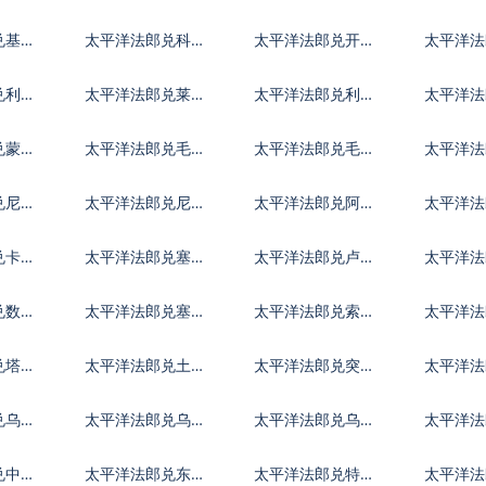
里亚尔
英镑
加元
兑基里
太平洋法郎兑科摩
太平洋法郎兑开曼
太平洋法
罗法郎
群岛元
特第纳
兑利比
太平洋法郎兑莱索
太平洋法郎兑利比
太平洋法
托洛蒂
亚第纳尔
哥迪拉
兑蒙古
太平洋法郎兑毛里
太平洋法郎兑毛里
太平洋法
塔尼亚乌吉亚
求斯卢比
代夫拉
兑尼加
太平洋法郎兑尼泊
太平洋法郎兑阿曼
太平洋法
尔卢比
里亚尔
马巴波
兑卡塔
太平洋法郎兑塞尔
太平洋法郎兑卢旺
太平洋法
维亚第纳尔
达法郎
阿拉伯
兑数字
太平洋法郎兑塞拉
太平洋法郎兑索马
太平洋法
利昂
里先令
南元
兑塔吉
太平洋法郎兑土库
太平洋法郎兑突尼
太平洋
尼
曼斯坦马纳特
斯第纳尔
兑乌干
太平洋法郎兑乌拉
太平洋法郎兑乌兹
太平洋法
圭比索
别克斯坦索姆
瓦尔
兑中非
太平洋法郎兑东加
太平洋法郎兑特别
太平洋法