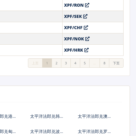
XPF/RON
XPF/SEK
XPF/CHF
XPF/NOK
XPF/HRK
上页
1
2
3
4
5
…
8
下页
法郎兑港币
太平洋法郎兑韩国
太平洋法郎兑澳大
元
利亚元
郎兑匈牙
太平洋法郎兑波兰
太平洋法郎兑罗马