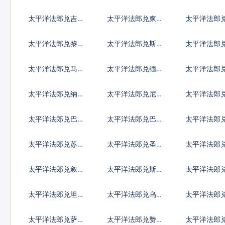
古德
0代币
克第纳尔
太平洋法郎兑吉尔
太平洋法郎兑柬埔
太平洋法郎
吉斯斯坦索姆
寨瑞尔
巴斯元
太平洋法郎兑黎巴
太平洋法郎兑斯里
太平洋法郎
嫩镑
兰卡卢比
里亚元
太平洋法郎兑马其
太平洋法郎兑缅甸
太平洋法郎
顿第纳尔
元
图格里克
太平洋法郎兑纳米
太平洋法郎兑尼日
太平洋法郎
比亚元
利亚奈拉
拉瓜科多巴
太平洋法郎兑巴基
太平洋法郎兑巴拉
太平洋法郎
斯坦卢比
圭瓜拉尼
尔里亚尔
太平洋法郎兑苏丹
太平洋法郎兑圣赫
太平洋法郎
镑
勒拿镑
货币
太平洋法郎兑叙利
太平洋法郎兑斯威
太平洋法郎
亚镑
士兰里兰吉尼
克斯坦索莫
太平洋法郎兑坦桑
太平洋法郎兑乌克
太平洋法郎
尼亚先令
兰格里夫纳
达先令
太平洋法郎兑萨摩
太平洋法郎兑赞比
太平洋法郎