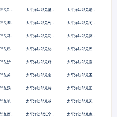
第纳尔
亚先令
郎兑科威
太平洋法郎兑坚戈
太平洋法郎兑老挝
尔
基普
郎兑摩洛
太平洋法郎兑列伊
太平洋法郎兑阿里
姆
亚里
郎兑马尔
太平洋法郎兑马拉
太平洋法郎兑莫桑
菲亚
维克瓦查
比克梅蒂卡尔
郎兑巴拿
太平洋法郎兑秘鲁
太平洋法郎兑巴布
亚
新索尔
亚新几内亚基那
郎兑沙特
太平洋法郎兑所罗
太平洋法郎兑塞舌
门群岛元
尔卢比
郎兑苏里
太平洋法郎兑南苏
太平洋法郎兑圣多
丹镑
美多布拉
法郎兑汤币
太平洋法郎兑特立
太平洋法郎兑图瓦
尼达多巴哥元
卢元
郎兑玻利
太平洋法郎兑越南
太平洋法郎兑瓦努
盾
阿图瓦图
郎兑西非
太平洋法郎汇率换
太平洋法郎兑也门