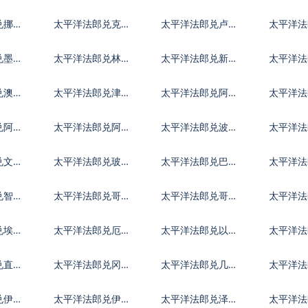
货币
克朗
利福林
兑挪威
太平洋法郎兑克罗
太平洋法郎兑卢布
太平洋法
地亚库纳
其里拉
兑墨西
太平洋法郎兑林吉
太平洋法郎兑新西
太平洋法
特
兰元
宾比索
兑澳门
太平洋法郎兑津巴
太平洋法郎兑阿联
太平洋法
布韦币
酋迪拉姆流通铸币
汗尼
兑阿鲁
太平洋法郎兑阿塞
太平洋法郎兑波黑
太平洋法
拜疆马纳特
马克
多斯元
兑文莱
太平洋法郎兑玻利
太平洋法郎兑巴哈
太平洋法
维亚诺
马元
努尔特
兑智利
太平洋法郎兑哥伦
太平洋法郎兑哥斯
太平洋法
比亚比索
达黎加科朗
比索
兑埃及
太平洋法郎兑厄立
太平洋法郎兑以太
太平洋法
特里亚纳克法
币
元
兑直布
太平洋法郎兑冈比
太平洋法郎兑几内
太平洋法
亚达拉西
亚法郎
马拉格
兑伊拉
太平洋法郎兑伊朗
太平洋法郎兑泽西
太平洋法