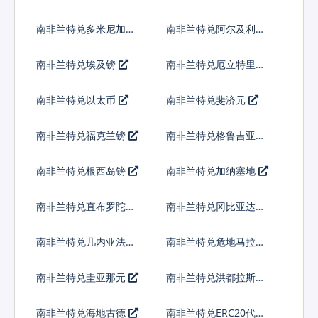
库多
南非兰特兑多米尼加比
南非兰特兑阿尔及利亚
索
南非兰特兑埃及镑
南非兰特兑厄立特里亚
纳克法
南非兰特兑以太币
南非兰特兑斐济元
南非兰特兑福克兰镑
南非兰特兑格鲁吉亚拉
里
南非兰特兑根西岛镑
南非兰特兑加纳塞地
南非兰特兑直布罗陀镑
南非兰特兑冈比亚达拉
西
南非兰特兑几内亚法郎
南非兰特兑危地马拉格
查尔
南非兰特兑圭亚那元
南非兰特兑洪都拉斯伦
皮拉
南非兰特兑海地古德
南非兰特兑ERC20代币