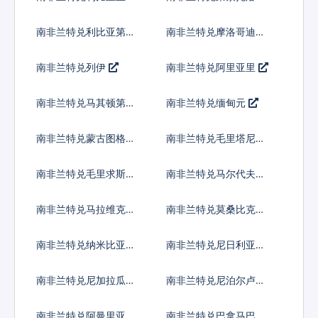
南非兰特兑利比亚第纳
南非兰特兑摩洛哥迪拉
尔
姆
南非兰特兑列伊
南非兰特兑阿里亚里
南非兰特兑马其顿第纳
南非兰特兑缅甸元
尔
南非兰特兑蒙古图格里
南非兰特兑毛里塔尼亚
克
乌吉亚
南非兰特兑毛里求斯卢
南非兰特兑马尔代夫拉
比
菲亚
南非兰特兑马拉维克瓦
南非兰特兑莫桑比克梅
查
蒂卡尔
南非兰特兑纳米比亚元
南非兰特兑尼日利亚奈
拉
南非兰特兑尼加拉瓜科
南非兰特兑尼泊尔卢比
多巴
南非兰特兑阿曼里亚尔
南非兰特兑巴拿马巴波