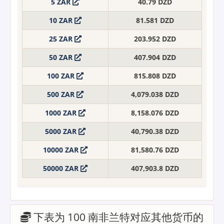
5 ZAR
40.79 DZD
10 ZAR
81.581 DZD
25 ZAR
203.952 DZD
50 ZAR
407.904 DZD
100 ZAR
815.808 DZD
500 ZAR
4,079.038 DZD
1000 ZAR
8,158.076 DZD
5000 ZAR
40,790.38 DZD
10000 ZAR
81,580.76 DZD
50000 ZAR
407,903.8 DZD
下表为 100 南非兰特对应其他货币的