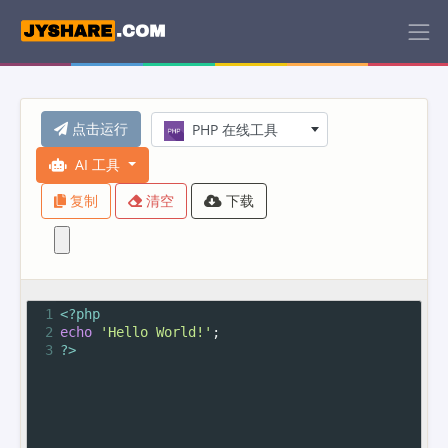
点击运行
PHP 在线工具
AI 工具
复制
清空
下载
1
<?php
2
echo
'Hello World!'
;
3
?>