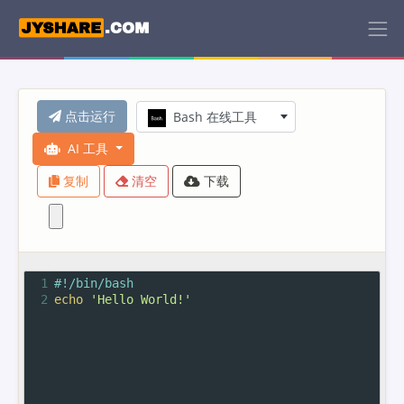
点击运行
Bash 在线工具
AI 工具
复制
清空
下载
1
#!/bin/bash
2
echo
'Hello World!'