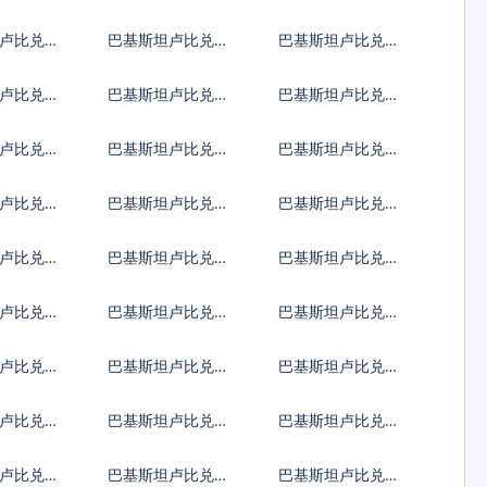
旦第纳尔
尼亚先令
卢比兑科
巴基斯坦卢比兑坚
巴基斯坦卢比兑老
纳尔
戈
挝基普
卢比兑摩
巴基斯坦卢比兑列
巴基斯坦卢比兑阿
拉姆
伊
里亚里
卢比兑马
巴基斯坦卢比兑马
巴基斯坦卢比兑莫
拉菲亚
拉维克瓦查
桑比克梅蒂卡尔
卢比兑巴
巴基斯坦卢比兑秘
巴基斯坦卢比兑巴
波亚
鲁新索尔
布亚新几内亚基那
卢比兑沙
巴基斯坦卢比兑所
巴基斯坦卢比兑塞
伯
罗门群岛元
舌尔卢比
卢比兑苏
巴基斯坦卢比兑南
巴基斯坦卢比兑圣
苏丹镑
多美多布拉
卢比兑汤
巴基斯坦卢比兑特
巴基斯坦卢比兑图
立尼达多巴哥元
瓦卢元
卢比兑玻
巴基斯坦卢比兑越
巴基斯坦卢比兑瓦
南盾
努阿图瓦图
卢比兑西
巴基斯坦卢比兑太
巴基斯坦卢比兑也