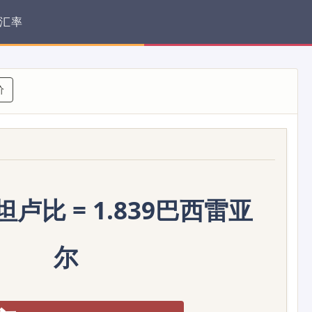
汇率
价
坦卢比 = 1.839巴西雷亚
尔