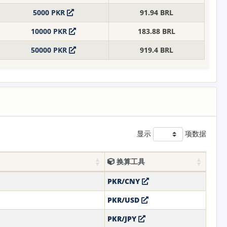
5000 PKR
91.94 BRL
10000 PKR
183.88 BRL
50000 PKR
919.4 BRL
显示
项数据
换算工具
PKR/CNY
PKR/USD
PKR/JPY