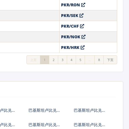
PKR/RON
PKR/SEK
PKR/CHF
PKR/NOK
PKR/HRK
上页
1
2
3
4
5
…
8
下页
卢比兑港
巴基斯坦卢比兑韩
巴基斯坦卢比兑澳
国元
大利亚元
卢比兑匈
巴基斯坦卢比兑波
巴基斯坦卢比兑罗