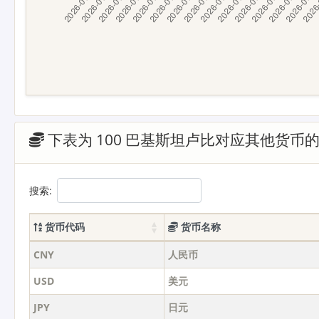
下表为 100 巴基斯坦卢比对应其他货币
搜索:
货币代码
货币名称
CNY
人民币
USD
美元
JPY
日元