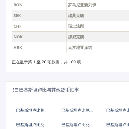
RON
罗马尼亚新列伊
SEK
瑞典克朗
CHF
瑞士法郎
NOK
挪威克朗
HRK
克罗地亚库纳
正在显示第 1 至 20 项数据，共 160 项
巴基斯坦卢比与其他货币汇率
巴基斯坦卢比兑人
巴基斯坦卢比兑美
巴基斯坦卢
民币
元
元
巴基斯坦卢比兑加
巴基斯坦卢比兑新
巴基斯坦卢