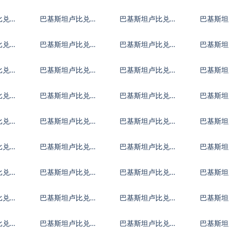
朗里亚尔
西英镑
买加元
比兑基
巴基斯坦卢比兑科
巴基斯坦卢比兑开
巴基斯坦
摩罗法郎
曼群岛元
威特第
比兑利
巴基斯坦卢比兑莱
巴基斯坦卢比兑利
巴基斯坦
索托洛蒂
比亚第纳尔
洛哥迪
比兑蒙
巴基斯坦卢比兑毛
巴基斯坦卢比兑毛
巴基斯坦
里塔尼亚乌吉亚
里求斯卢比
尔代夫
比兑尼
巴基斯坦卢比兑尼
巴基斯坦卢比兑阿
巴基斯坦
巴
泊尔卢比
曼里亚尔
拿马巴
比兑卡
巴基斯坦卢比兑塞
巴基斯坦卢比兑卢
巴基斯坦
尔维亚第纳尔
旺达法郎
特阿拉
比兑数
巴基斯坦卢比兑塞
巴基斯坦卢比兑索
巴基斯坦
拉利昂
马里先令
里南元
比兑塔
巴基斯坦卢比兑土
巴基斯坦卢比兑突
巴基斯坦
莫尼
库曼斯坦马纳特
尼斯第纳尔
币
比兑乌
巴基斯坦卢比兑乌
巴基斯坦卢比兑乌
巴基斯坦
拉圭比索
兹别克斯坦索姆
利瓦尔
比兑中
巴基斯坦卢比兑东
巴基斯坦卢比兑特
巴基斯坦