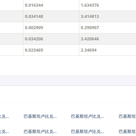
0.016344
1.634376
0.034148
3.414813
0.002909
0.290907
0.034206
3.420646
0.023469
2.34694
比兑日
巴基斯坦卢比兑欧
巴基斯坦卢比兑英
巴基斯坦
元
镑
币
比兑保
巴基斯坦卢比兑捷
巴基斯坦卢比兑丹
巴基斯坦