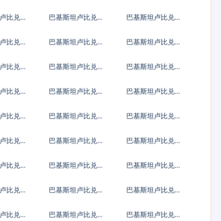
林
兰兹罗提
马尼亚新列伊
卢比兑土
巴基斯坦卢比兑巴
巴基斯坦卢比兑印
拉
西雷亚尔
度尼西亚卢比
卢比兑菲
巴基斯坦卢比兑泰
巴基斯坦卢比兑南
索
国铢
非兰特
卢比兑阿
巴基斯坦卢比兑阿
巴基斯坦卢比兑亚
尔巴尼亚列克
美尼亚德拉姆
卢比兑巴
巴基斯坦卢比兑孟
巴基斯坦卢比兑巴
元
加拉塔卡
林
卢比兑不
巴基斯坦卢比兑博
巴基斯坦卢比兑白
特鲁姆
茨瓦纳普拉
俄罗斯卢布
卢比兑古
巴基斯坦卢比兑佛
巴基斯坦卢比兑吉
得角埃斯库多
布提法郎
卢比兑斐
巴基斯坦卢比兑福
巴基斯坦卢比兑格
克兰镑
鲁吉亚拉里
卢比兑危
巴基斯坦卢比兑圭
巴基斯坦卢比兑洪
格查尔
亚那元
都拉斯伦皮拉
卢比兑牙
巴基斯坦卢比兑约
巴基斯坦卢比兑肯