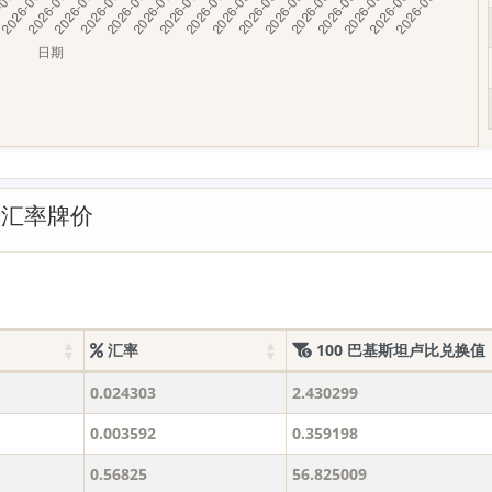
的汇率牌价
汇率
100 巴基斯坦卢比兑换值
0.024303
2.430299
0.003592
0.359198
0.56825
56.825009