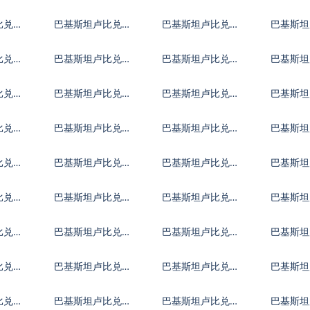
克货币
麦克朗
牙利福
比兑挪
巴基斯坦卢比兑克
巴基斯坦卢比兑卢
巴基斯坦
罗地亚库纳
布
耳其里
比兑墨
巴基斯坦卢比兑林
巴基斯坦卢比兑新
巴基斯坦
吉特
西兰元
律宾比
比兑澳
巴基斯坦卢比兑津
巴基斯坦卢比兑阿
巴基斯坦
巴布韦币
联酋迪拉姆流通铸
富汗尼
比兑阿
巴基斯坦卢比兑阿
巴基斯坦卢比兑波
巴基斯坦
币
塞拜疆马纳特
黑马克
巴多斯
比兑文
巴基斯坦卢比兑玻
巴基斯坦卢比兑巴
巴基斯坦
利维亚诺
哈马元
丹努尔
比兑智
巴基斯坦卢比兑哥
巴基斯坦卢比兑哥
巴基斯坦
伦比亚比索
斯达黎加科朗
巴比索
比兑埃
巴基斯坦卢比兑厄
巴基斯坦卢比兑以
巴基斯坦
立特里亚纳克法
太币
济元
比兑直
巴基斯坦卢比兑冈
巴基斯坦卢比兑几
巴基斯坦
比亚达拉西
内亚法郎
地马拉
比兑伊
巴基斯坦卢比兑伊
巴基斯坦卢比兑泽
巴基斯坦