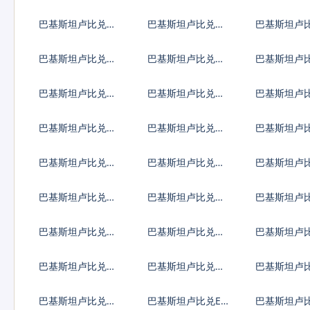
拿大元
加坡元
加利亚列弗
巴基斯坦卢比兑瑞
巴基斯坦卢比兑瑞
巴基斯坦卢
典克朗
士法郎
威克朗
巴基斯坦卢比兑以
巴基斯坦卢比兑印
巴基斯坦卢
色列谢克尔
度卢比
西哥比索
巴基斯坦卢比兑冰
巴基斯坦卢比兑新
巴基斯坦卢
岛克朗
台币
门元
巴基斯坦卢比兑安
巴基斯坦卢比兑阿
巴基斯坦卢
哥拉宽扎
根廷比索
鲁巴弗罗林
巴基斯坦卢比兑布
巴基斯坦卢比兑百
巴基斯坦卢
隆迪法郎
慕大群岛元
莱元
巴基斯坦卢比兑伯
巴基斯坦卢比兑刚
巴基斯坦卢
利兹元
果法郎
利比索
巴基斯坦卢比兑多
巴基斯坦卢比兑阿
巴基斯坦卢
米尼加比索
尔及利亚
及镑
巴基斯坦卢比兑根
巴基斯坦卢比兑加
巴基斯坦卢
西岛镑
纳塞地
布罗陀镑
巴基斯坦卢比兑海
巴基斯坦卢比兑ER
巴基斯坦卢