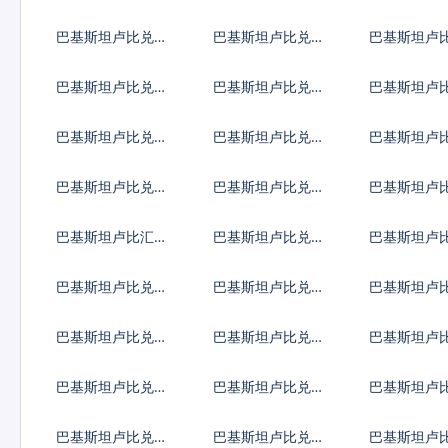
地古德
C20代币
拉克第纳尔
巴基斯坦卢比兑吉
巴基斯坦卢比兑柬
巴基斯坦卢
尔吉斯斯坦索姆
埔寨瑞尔
里巴斯元
巴基斯坦卢比兑黎
巴基斯坦卢比兑斯
巴基斯坦卢
巴嫩镑
里兰卡卢比
比里亚元
巴基斯坦卢比兑马
巴基斯坦卢比兑缅
巴基斯坦卢
其顿第纳尔
甸元
古图格里克
巴基斯坦卢比兑纳
巴基斯坦卢比兑尼
巴基斯坦卢
米比亚元
日利亚奈拉
加拉瓜科多
巴基斯坦卢比汇率
巴基斯坦卢比兑巴
巴基斯坦卢
换算
拉圭瓜拉尼
塔尔里亚尔
巴基斯坦卢比兑苏
巴基斯坦卢比兑圣
巴基斯坦卢
丹镑
赫勒拿镑
字货币
巴基斯坦卢比兑叙
巴基斯坦卢比兑斯
巴基斯坦卢
利亚镑
威士兰里兰吉尼
吉克斯坦索
巴基斯坦卢比兑坦
巴基斯坦卢比兑乌
巴基斯坦卢
桑尼亚先令
克兰格里夫纳
干达先令
巴基斯坦卢比兑萨
巴基斯坦卢比兑赞
巴基斯坦卢