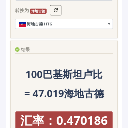
转换为
海地古德
海地古德 HTG
结果
100巴基斯坦卢比
= 47.019海地古德
汇率：0.470186