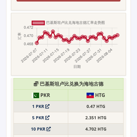
巴基斯坦卢比兑换为海地古德
PKR
HTG
1 PKR
0.47 HTG
5 PKR
2.351 HTG
10 PKR
4.702 HTG