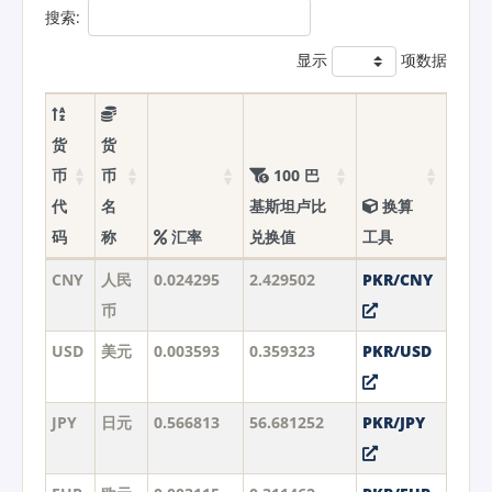
搜索:
显示
项数据
货
货
币
币
100 巴
代
名
基斯坦卢比
换算
码
称
汇率
兑换值
工具
CNY
人民
0.024295
2.429502
PKR/CNY
币
USD
美元
0.003593
0.359323
PKR/USD
JPY
日元
0.566813
56.681252
PKR/JPY