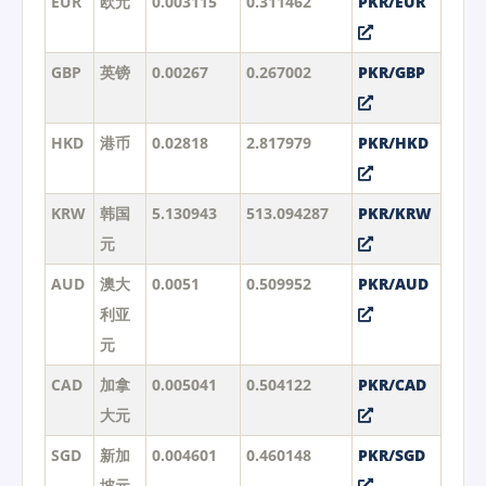
EUR
欧元
0.003115
0.311462
PKR/EUR
GBP
英镑
0.00267
0.267002
PKR/GBP
HKD
港币
0.02818
2.817979
PKR/HKD
KRW
韩国
5.130943
513.094287
PKR/KRW
元
AUD
澳大
0.0051
0.509952
PKR/AUD
利亚
元
CAD
加拿
0.005041
0.504122
PKR/CAD
大元
SGD
新加
0.004601
0.460148
PKR/SGD
坡元