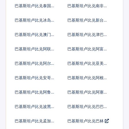
元
比索
巴基斯坦卢比兑泰国铢
巴基斯坦卢比兑南非兰
特
巴基斯坦卢比兑冰岛克
巴基斯坦卢比兑新台币
朗
巴基斯坦卢比兑澳门元
巴基斯坦卢比兑津巴布
韦币
巴基斯坦卢比兑阿联酋
巴基斯坦卢比兑阿富汗
迪拉姆流通铸币
尼
巴基斯坦卢比兑阿尔巴
巴基斯坦卢比兑亚美尼
尼亚列克
亚德拉姆
巴基斯坦卢比兑安哥拉
巴基斯坦卢比兑阿根廷
宽扎
比索
巴基斯坦卢比兑阿鲁巴
巴基斯坦卢比兑阿塞拜
弗罗林
疆马纳特
巴基斯坦卢比兑波黑马
巴基斯坦卢比兑巴巴多
克
斯元
巴基斯坦卢比兑孟加拉
巴基斯坦卢比兑巴林