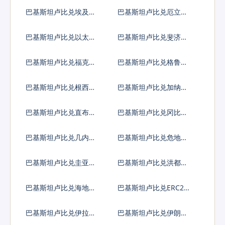
加比索
利亚
巴基斯坦卢比兑埃及镑
巴基斯坦卢比兑厄立特
里亚纳克法
巴基斯坦卢比兑以太币
巴基斯坦卢比兑斐济元
巴基斯坦卢比兑福克兰
巴基斯坦卢比兑格鲁吉
镑
亚拉里
巴基斯坦卢比兑根西岛
巴基斯坦卢比兑加纳塞
镑
地
巴基斯坦卢比兑直布罗
巴基斯坦卢比兑冈比亚
陀镑
达拉西
巴基斯坦卢比兑几内亚
巴基斯坦卢比兑危地马
法郎
拉格查尔
巴基斯坦卢比兑圭亚那
巴基斯坦卢比兑洪都拉
元
斯伦皮拉
巴基斯坦卢比兑海地古
巴基斯坦卢比兑ERC20
德
代币
巴基斯坦卢比兑伊拉克
巴基斯坦卢比兑伊朗里