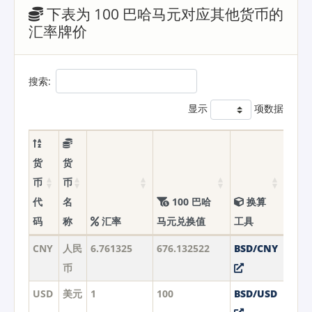
下表为 100 巴哈马元对应其他货币的
汇率牌价
搜索:
显示
项数据
货
货
币
币
代
名
100 巴哈
换算
码
称
汇率
马元兑换值
工具
CNY
人民
6.761325
676.132522
BSD/CNY
币
USD
美元
1
100
BSD/USD