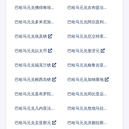
科朗
巴哈马元兑佛得角埃斯
巴哈马元兑吉布提法郎
库多
巴哈马元兑多米尼加比
巴哈马元兑阿尔及利亚
索
巴哈马元兑埃及镑
巴哈马元兑厄立特里亚
纳克法
巴哈马元兑以太币
巴哈马元兑斐济元
巴哈马元兑福克兰镑
巴哈马元兑格鲁吉亚拉
里
巴哈马元兑根西岛镑
巴哈马元兑加纳塞地
巴哈马元兑直布罗陀镑
巴哈马元兑冈比亚达拉
西
巴哈马元兑几内亚法郎
巴哈马元兑危地马拉格
查尔
巴哈马元兑圭亚那元
巴哈马元兑洪都拉斯伦