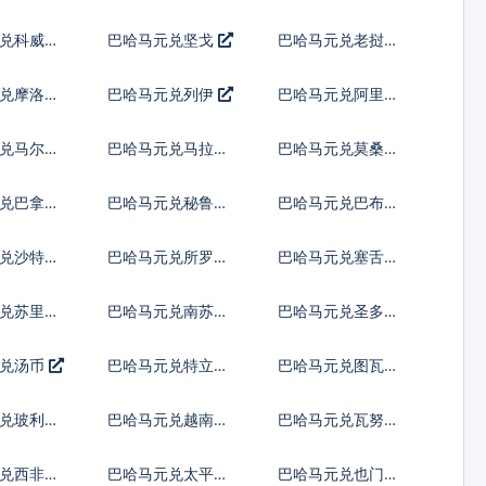
纳尔
先令
兑科威特
巴哈马元兑坚戈
巴哈马元兑老挝基
普
兑摩洛哥
巴哈马元兑列伊
巴哈马元兑阿里亚
里
兑马尔代
巴哈马元兑马拉维
巴哈马元兑莫桑比
亚
克瓦查
克梅蒂卡尔
兑巴拿马
巴哈马元兑秘鲁新
巴哈马元兑巴布亚
索尔
新几内亚基那
兑沙特阿
巴哈马元兑所罗门
巴哈马元兑塞舌尔
群岛元
卢比
兑苏里南
巴哈马元兑南苏丹
巴哈马元兑圣多美
镑
多布拉
元兑汤币
巴哈马元兑特立尼
巴哈马元兑图瓦卢
达多巴哥元
元
兑玻利瓦
巴哈马元兑越南盾
巴哈马元兑瓦努阿
图瓦图
兑西非共
巴哈马元兑太平洋
巴哈马元兑也门里