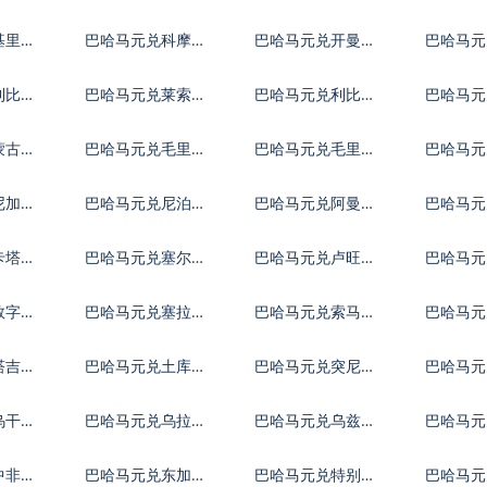
亚尔
镑
元
基里巴
巴哈马元兑科摩罗
巴哈马元兑开曼群
巴哈马元
法郎
岛元
第纳尔
利比里
巴哈马元兑莱索托
巴哈马元兑利比亚
巴哈马元
洛蒂
第纳尔
迪拉姆
蒙古图
巴哈马元兑毛里塔
巴哈马元兑毛里求
巴哈马元
尼亚乌吉亚
斯卢比
夫拉菲
尼加拉
巴哈马元兑尼泊尔
巴哈马元兑阿曼里
巴哈马元
卢比
亚尔
巴波亚
卡塔尔
巴哈马元兑塞尔维
巴哈马元兑卢旺达
巴哈马元
亚第纳尔
法郎
拉伯
数字货
巴哈马元兑塞拉利
巴哈马元兑索马里
巴哈马元
昂
先令
元
塔吉克
巴哈马元兑土库曼
巴哈马元兑突尼斯
巴哈马
斯坦马纳特
第纳尔
乌干达
巴哈马元兑乌拉圭
巴哈马元兑乌兹别
巴哈马元
比索
克斯坦索姆
尔
中非共
巴哈马元兑东加勒
巴哈马元兑特别提
巴哈马元