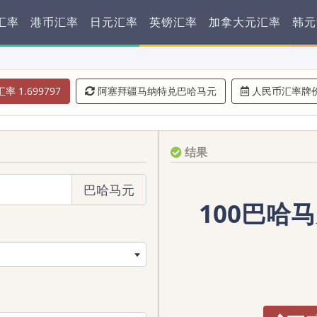
汇率
港币汇率
日元汇率
英镑汇率
加拿大元汇率
韩元
率 1.699797
阿塞拜疆马纳特兑巴哈马元
人民币汇率牌
结果
巴哈马元
100巴哈马