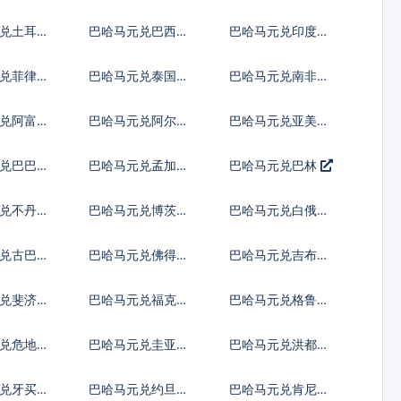
罗提
亚新列伊
兑土耳其
巴哈马元兑巴西雷
巴哈马元兑印度尼
亚尔
西亚卢比
兑菲律宾
巴哈马元兑泰国铢
巴哈马元兑南非兰
特
兑阿富汗
巴哈马元兑阿尔巴
巴哈马元兑亚美尼
尼亚列克
亚德拉姆
兑巴巴多
巴哈马元兑孟加拉
巴哈马元兑巴林
塔卡
兑不丹努
巴哈马元兑博茨瓦
巴哈马元兑白俄罗
姆
纳普拉
斯卢布
兑古巴比
巴哈马元兑佛得角
巴哈马元兑吉布提
埃斯库多
法郎
元兑斐济元
巴哈马元兑福克兰
巴哈马元兑格鲁吉
镑
亚拉里
兑危地马
巴哈马元兑圭亚那
巴哈马元兑洪都拉
尔
元
斯伦皮拉
兑牙买加
巴哈马元兑约旦第
巴哈马元兑肯尼亚