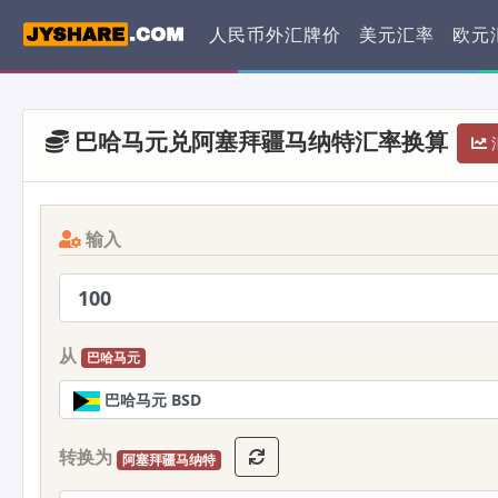
人民币外汇牌价
美元汇率
欧元
巴哈马元兑阿塞拜疆马纳特汇率换算
汇
输入
从
巴哈马元
巴哈马元 BSD
转换为
阿塞拜疆马纳特