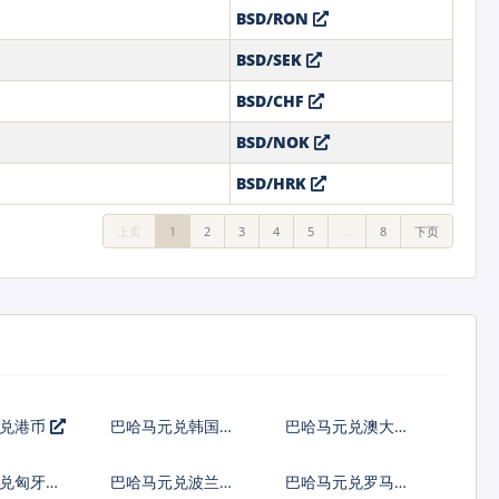
BSD/RON
BSD/SEK
BSD/CHF
BSD/NOK
BSD/HRK
上页
1
2
3
4
5
…
8
下页
元兑港币
巴哈马元兑韩国元
巴哈马元兑澳大利
亚元
兑匈牙利
巴哈马元兑波兰兹
巴哈马元兑罗马尼