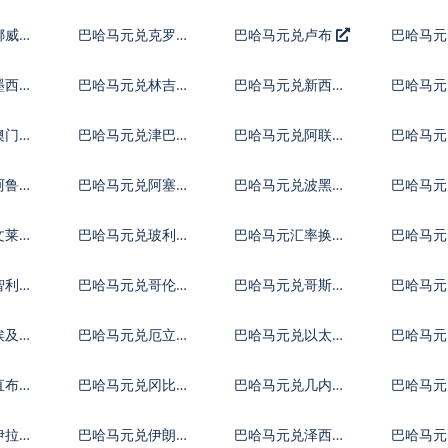
币
朗
福林
挪威克
巴哈马元兑克罗地
巴哈马元兑卢布
巴哈马元
亚库纳
里拉
墨西哥
巴哈马元兑林吉特
巴哈马元兑新西兰
巴哈马元
元
比索
澳门元
巴哈马元兑津巴布
巴哈马元兑阿联酋
巴哈马元
韦币
迪拉姆流通铸币
尼
阿鲁巴
巴哈马元兑阿塞拜
巴哈马元兑波黑马
巴哈马元
疆马纳特
克
斯元
文莱元
巴哈马元兑玻利维
巴哈马元汇率换算
巴哈马元
亚诺
尔特鲁
智利比
巴哈马元兑哥伦比
巴哈马元兑哥斯达
巴哈马元
亚比索
黎加科朗
索
埃及镑
巴哈马元兑厄立特
巴哈马元兑以太币
巴哈马
里亚纳克法
直布罗
巴哈马元兑冈比亚
巴哈马元兑几内亚
巴哈马元
达拉西
法郎
拉格查
伊拉克
巴哈马元兑伊朗里
巴哈马元兑泽西英
巴哈马元