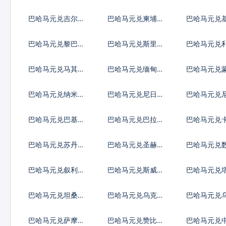
德
代币
第纳尔
巴哈马元兑吉尔吉
巴哈马元兑柬埔寨
巴哈马元兑
斯斯坦索姆
瑞尔
斯元
巴哈马元兑黎巴嫩
巴哈马元兑斯里兰
巴哈马元兑
镑
卡卢比
亚元
巴哈马元兑马其顿
巴哈马元兑缅甸元
巴哈马元兑
第纳尔
格里克
巴哈马元兑纳米比
巴哈马元兑尼日利
巴哈马元兑
亚元
亚奈拉
瓜科多巴
巴哈马元兑巴基斯
巴哈马元兑巴拉圭
巴哈马元兑
坦卢比
瓜拉尼
里亚尔
巴哈马元兑苏丹镑
巴哈马元兑圣赫勒
巴哈马元兑
拿镑
币
巴哈马元兑叙利亚
巴哈马元兑斯威士
巴哈马元兑
镑
兰里兰吉尼
斯坦索莫尼
巴哈马元兑坦桑尼
巴哈马元兑乌克兰
巴哈马元兑
亚先令
格里夫纳
先令
巴哈马元兑萨摩亚
巴哈马元兑赞比亚
巴哈马元兑