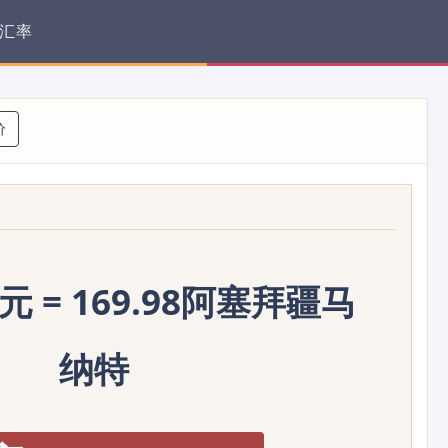
汇率
价
元 = 169.98阿塞拜疆马
纳特