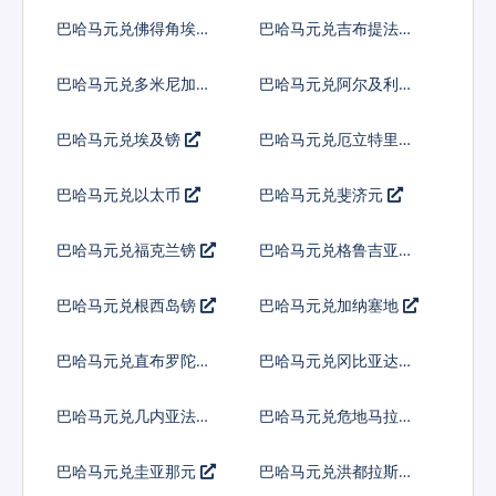
科朗
巴哈马元兑佛得角埃斯
巴哈马元兑吉布提法郎
库多
巴哈马元兑多米尼加比
巴哈马元兑阿尔及利亚
索
巴哈马元兑埃及镑
巴哈马元兑厄立特里亚
纳克法
巴哈马元兑以太币
巴哈马元兑斐济元
巴哈马元兑福克兰镑
巴哈马元兑格鲁吉亚拉
里
巴哈马元兑根西岛镑
巴哈马元兑加纳塞地
巴哈马元兑直布罗陀镑
巴哈马元兑冈比亚达拉
西
巴哈马元兑几内亚法郎
巴哈马元兑危地马拉格
查尔
巴哈马元兑圭亚那元
巴哈马元兑洪都拉斯伦