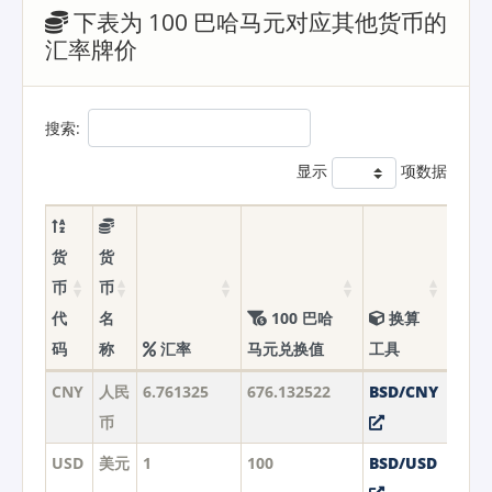
下表为 100 巴哈马元对应其他货币的
汇率牌价
搜索:
显示
项数据
货
货
币
币
代
名
100 巴哈
换算
码
称
汇率
马元兑换值
工具
CNY
人民
6.761325
676.132522
BSD/CNY
币
USD
美元
1
100
BSD/USD