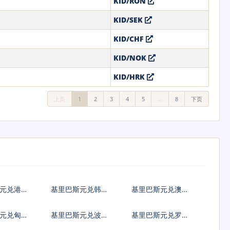
KID/RON
KID/SEK
KID/CHF
KID/NOK
KID/HRK
上页
1
2
3
4
5
…
8
下页
斯元兑港币
基里巴斯元兑韩国
基里巴斯元兑澳大
元
利亚元
元兑匈牙
基里巴斯元兑波兰
基里巴斯元兑罗马