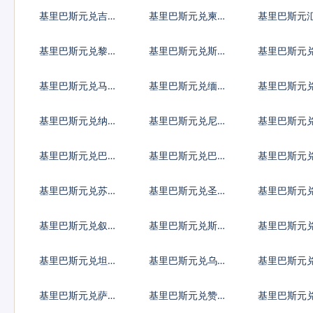
古德
0代币
克第纳尔
基里巴斯元兑吉尔
基里巴斯元兑柬埔
基里巴斯元
吉斯斯坦索姆
寨瑞尔
算
基里巴斯元兑黎巴
基里巴斯元兑斯里
基里巴斯元
嫩镑
兰卡卢比
里亚元
基里巴斯元兑马其
基里巴斯元兑缅甸
基里巴斯元
顿第纳尔
元
图格里克
基里巴斯元兑纳米
基里巴斯元兑尼日
基里巴斯元
比亚元
利亚奈拉
拉瓜科多巴
基里巴斯元兑巴基
基里巴斯元兑巴拉
基里巴斯元
斯坦卢比
圭瓜拉尼
尔里亚尔
基里巴斯元兑苏丹
基里巴斯元兑圣赫
基里巴斯元
镑
勒拿镑
货币
基里巴斯元兑叙利
基里巴斯元兑斯威
基里巴斯元
亚镑
士兰里兰吉尼
克斯坦索莫
基里巴斯元兑坦桑
基里巴斯元兑乌克
基里巴斯元
尼亚先令
兰格里夫纳
达先令
基里巴斯元兑萨摩
基里巴斯元兑赞比
基里巴斯元