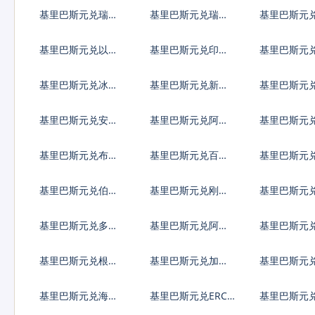
大元
坡元
利亚列弗
基里巴斯元兑瑞典
基里巴斯元兑瑞士
基里巴斯元
克朗
法郎
克朗
基里巴斯元兑以色
基里巴斯元兑印度
基里巴斯元
列谢克尔
卢比
哥比索
基里巴斯元兑冰岛
基里巴斯元兑新台
基里巴斯元
克朗
币
元
基里巴斯元兑安哥
基里巴斯元兑阿根
基里巴斯元
拉宽扎
廷比索
巴弗罗林
基里巴斯元兑布隆
基里巴斯元兑百慕
基里巴斯元
迪法郎
大群岛元
元
基里巴斯元兑伯利
基里巴斯元兑刚果
基里巴斯元
兹元
法郎
比索
基里巴斯元兑多米
基里巴斯元兑阿尔
基里巴斯元
尼加比索
及利亚
镑
基里巴斯元兑根西
基里巴斯元兑加纳
基里巴斯元
岛镑
塞地
罗陀镑
基里巴斯元兑海地
基里巴斯元兑ERC2
基里巴斯元