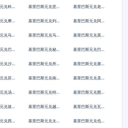
第纳尔
亚先令
元兑科威
基里巴斯元兑坚戈
基里巴斯元兑老挝
尔
基普
元兑摩洛
基里巴斯元兑列伊
基里巴斯元兑阿里
姆
亚里
元兑马尔
基里巴斯元兑马拉
基里巴斯元兑莫桑
菲亚
维克瓦查
比克梅蒂卡尔
元兑巴拿
基里巴斯元兑秘鲁
基里巴斯元兑巴布
亚
新索尔
亚新几内亚基那
元兑沙特
基里巴斯元兑所罗
基里巴斯元兑塞舌
门群岛元
尔卢比
元兑苏里
基里巴斯元兑南苏
基里巴斯元兑圣多
丹镑
美多布拉
斯元兑汤币
基里巴斯元兑特立
基里巴斯元兑图瓦
尼达多巴哥元
卢元
元兑玻利
基里巴斯元兑越南
基里巴斯元兑瓦努
盾
阿图瓦图
元兑西非
基里巴斯元兑太平
基里巴斯元兑也门