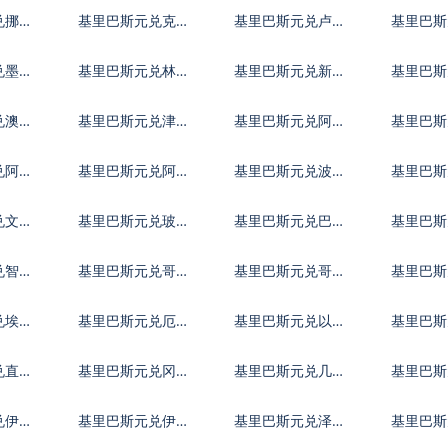
货币
克朗
利福林
兑挪威
基里巴斯元兑克罗
基里巴斯元兑卢布
基里巴斯
地亚库纳
其里拉
兑墨西
基里巴斯元兑林吉
基里巴斯元兑新西
基里巴斯
特
兰元
宾比索
兑澳门
基里巴斯元兑津巴
基里巴斯元兑阿联
基里巴斯
布韦币
酋迪拉姆流通铸币
汗尼
兑阿鲁
基里巴斯元兑阿塞
基里巴斯元兑波黑
基里巴斯
拜疆马纳特
马克
多斯元
兑文莱
基里巴斯元兑玻利
基里巴斯元兑巴哈
基里巴斯
维亚诺
马元
努尔特
兑智利
基里巴斯元兑哥伦
基里巴斯元兑哥斯
基里巴斯
比亚比索
达黎加科朗
比索
兑埃及
基里巴斯元兑厄立
基里巴斯元兑以太
基里巴斯
特里亚纳克法
币
元
兑直布
基里巴斯元兑冈比
基里巴斯元兑几内
基里巴斯
亚达拉西
亚法郎
马拉格
兑伊拉
基里巴斯元兑伊朗
基里巴斯元兑泽西
基里巴斯