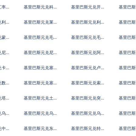
里亚尔
英镑
加元
汇率换
基里巴斯元兑科摩
基里巴斯元兑开曼
基里巴斯
罗法郎
群岛元
特第纳
兑利比
基里巴斯元兑莱索
基里巴斯元兑利比
基里巴斯
托洛蒂
亚第纳尔
哥迪拉
兑蒙古
基里巴斯元兑毛里
基里巴斯元兑毛里
基里巴斯
塔尼亚乌吉亚
求斯卢比
代夫拉
兑尼加
基里巴斯元兑尼泊
基里巴斯元兑阿曼
基里巴斯
尔卢比
里亚尔
马巴波
兑卡塔
基里巴斯元兑塞尔
基里巴斯元兑卢旺
基里巴斯
维亚第纳尔
达法郎
阿拉伯
兑数字
基里巴斯元兑塞拉
基里巴斯元兑索马
基里巴斯
利昂
里先令
南元
兑塔吉
基里巴斯元兑土库
基里巴斯元兑突尼
基里巴
尼
曼斯坦马纳特
斯第纳尔
兑乌干
基里巴斯元兑乌拉
基里巴斯元兑乌兹
基里巴斯
圭比索
别克斯坦索姆
瓦尔
兑中非
基里巴斯元兑东加
基里巴斯元兑特别
基里巴斯