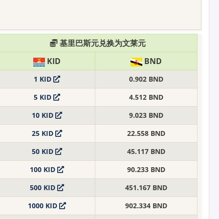
基里巴斯元兑换为文莱元
KID
BND
1 KID
0.902 BND
5 KID
4.512 BND
10 KID
9.023 BND
25 KID
22.558 BND
50 KID
45.117 BND
100 KID
90.233 BND
500 KID
451.167 BND
1000 KID
902.334 BND