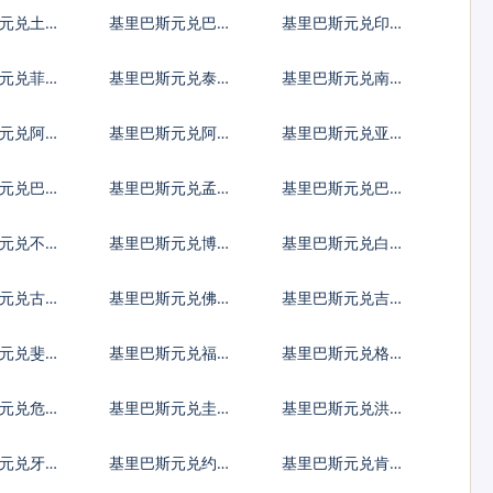
兹罗提
尼亚新列伊
元兑土耳
基里巴斯元兑巴西
基里巴斯元兑印度
雷亚尔
尼西亚卢比
元兑菲律
基里巴斯元兑泰国
基里巴斯元兑南非
铢
兰特
元兑阿富
基里巴斯元兑阿尔
基里巴斯元兑亚美
巴尼亚列克
尼亚德拉姆
元兑巴巴
基里巴斯元兑孟加
基里巴斯元兑巴林
拉塔卡
元兑不丹
基里巴斯元兑博茨
基里巴斯元兑白俄
鲁姆
瓦纳普拉
罗斯卢布
元兑古巴
基里巴斯元兑佛得
基里巴斯元兑吉布
角埃斯库多
提法郎
元兑斐济
基里巴斯元兑福克
基里巴斯元兑格鲁
兰镑
吉亚拉里
元兑危地
基里巴斯元兑圭亚
基里巴斯元兑洪都
查尔
那元
拉斯伦皮拉
元兑牙买
基里巴斯元兑约旦
基里巴斯元兑肯尼