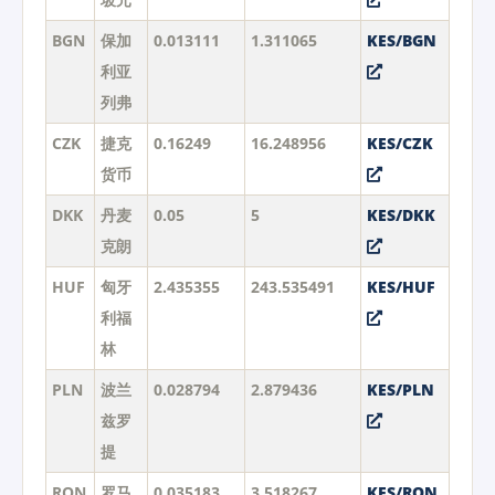
BGN
保加
0.013111
1.311065
KES/BGN
利亚
列弗
CZK
捷克
0.16249
16.248956
KES/CZK
货币
DKK
丹麦
0.05
5
KES/DKK
克朗
HUF
匈牙
2.435355
243.535491
KES/HUF
利福
林
PLN
波兰
0.028794
2.879436
KES/PLN
兹罗
提
RON
罗马
0.035183
3.518267
KES/RON