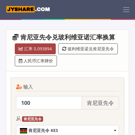
肯尼亚先令兑玻利维亚诺汇率换算
汇率 0.093894
玻利维亚诺兑肯尼亚先令
人民币汇率牌价
输入
肯尼亚先令
从
肯尼亚先令
肯尼亚先令 KES