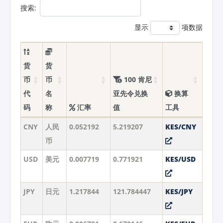
搜索:
显示
项数据
货
货
币
币
100 肯尼
代
名
亚先令兑换
换算
码
称
汇率
值
工具
CNY
人民
0.052192
5.219207
KES/CNY
币
USD
美元
0.007719
0.771921
KES/USD
JPY
日元
1.217844
121.784447
KES/JPY