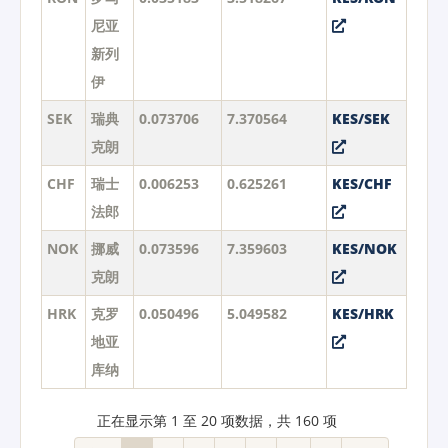
尼亚
新列
伊
SEK
瑞典
0.073706
7.370564
KES/SEK
克朗
CHF
瑞士
0.006253
0.625261
KES/CHF
法郎
NOK
挪威
0.073596
7.359603
KES/NOK
克朗
HRK
克罗
0.050496
5.049582
KES/HRK
地亚
库纳
正在显示第 1 至 20 项数据，共 160 项