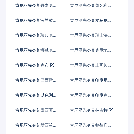
列弗
肯尼亚先令兑丹麦克朗
肯尼亚先令兑匈牙利福
林
肯尼亚先令兑波兰兹罗
肯尼亚先令兑罗马尼亚
提
新列伊
肯尼亚先令兑瑞典克朗
肯尼亚先令兑瑞士法郎
肯尼亚先令兑挪威克朗
肯尼亚先令兑克罗地亚
库纳
肯尼亚先令兑卢布
肯尼亚先令兑土耳其里
拉
肯尼亚先令兑巴西雷亚
肯尼亚先令兑印度尼西
尔
亚卢比
肯尼亚先令兑以色列谢
肯尼亚先令兑印度卢比
克尔
肯尼亚先令兑墨西哥比
肯尼亚先令兑林吉特
索
肯尼亚先令兑新西兰元
肯尼亚先令兑菲律宾比