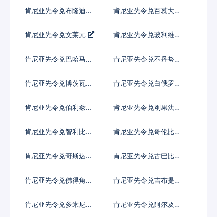
卡
肯尼亚先令兑布隆迪法
肯尼亚先令兑百慕大群
郎
岛元
肯尼亚先令兑文莱元
肯尼亚先令兑玻利维亚
诺
肯尼亚先令兑巴哈马元
肯尼亚先令兑不丹努尔
特鲁姆
肯尼亚先令兑博茨瓦纳
肯尼亚先令兑白俄罗斯
普拉
卢布
肯尼亚先令兑伯利兹元
肯尼亚先令兑刚果法郎
肯尼亚先令兑智利比索
肯尼亚先令兑哥伦比亚
比索
肯尼亚先令兑哥斯达黎
肯尼亚先令兑古巴比索
加科朗
肯尼亚先令兑佛得角埃
肯尼亚先令兑吉布提法
斯库多
郎
肯尼亚先令兑多米尼加
肯尼亚先令兑阿尔及利