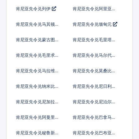
纳尔
拉姆
肯尼亚先令兑列伊
肯尼亚先令兑阿里亚里
肯尼亚先令兑马其顿第
肯尼亚先令兑缅甸元
纳尔
肯尼亚先令兑蒙古图格
肯尼亚先令兑毛里塔尼
里克
亚乌吉亚
肯尼亚先令兑毛里求斯
肯尼亚先令兑马尔代夫
卢比
拉菲亚
肯尼亚先令兑马拉维克
肯尼亚先令兑莫桑比克
瓦查
梅蒂卡尔
肯尼亚先令兑纳米比亚
肯尼亚先令兑尼日利亚
元
奈拉
肯尼亚先令兑尼加拉瓜
肯尼亚先令兑尼泊尔卢
科多巴
比
肯尼亚先令兑阿曼里亚
肯尼亚先令兑巴拿马巴
尔
波亚
肯尼亚先令兑秘鲁新索
肯尼亚先令兑巴布亚新