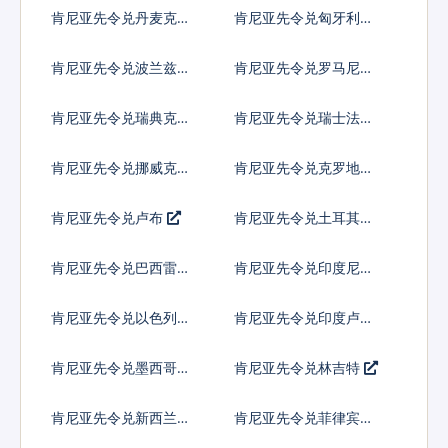
列弗
肯尼亚先令兑丹麦克朗
肯尼亚先令兑匈牙利福
林
肯尼亚先令兑波兰兹罗
肯尼亚先令兑罗马尼亚
提
新列伊
肯尼亚先令兑瑞典克朗
肯尼亚先令兑瑞士法郎
肯尼亚先令兑挪威克朗
肯尼亚先令兑克罗地亚
库纳
肯尼亚先令兑卢布
肯尼亚先令兑土耳其里
拉
肯尼亚先令兑巴西雷亚
肯尼亚先令兑印度尼西
尔
亚卢比
肯尼亚先令兑以色列谢
肯尼亚先令兑印度卢比
克尔
肯尼亚先令兑墨西哥比
肯尼亚先令兑林吉特
索
肯尼亚先令兑新西兰元
肯尼亚先令兑菲律宾比