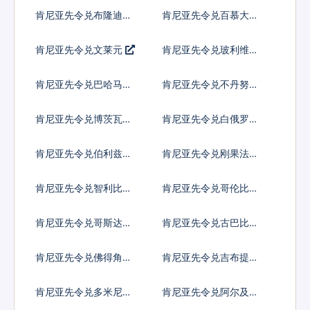
卡
肯尼亚先令兑布隆迪法
肯尼亚先令兑百慕大群
郎
岛元
肯尼亚先令兑文莱元
肯尼亚先令兑玻利维亚
诺
肯尼亚先令兑巴哈马元
肯尼亚先令兑不丹努尔
特鲁姆
肯尼亚先令兑博茨瓦纳
肯尼亚先令兑白俄罗斯
普拉
卢布
肯尼亚先令兑伯利兹元
肯尼亚先令兑刚果法郎
肯尼亚先令兑智利比索
肯尼亚先令兑哥伦比亚
比索
肯尼亚先令兑哥斯达黎
肯尼亚先令兑古巴比索
加科朗
肯尼亚先令兑佛得角埃
肯尼亚先令兑吉布提法
斯库多
郎
肯尼亚先令兑多米尼加
肯尼亚先令兑阿尔及利