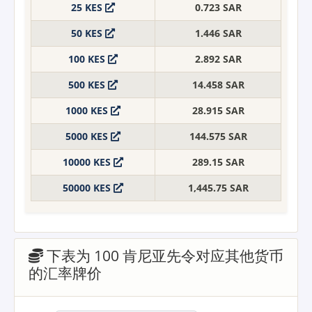
25 KES
0.723 SAR
50 KES
1.446 SAR
100 KES
2.892 SAR
500 KES
14.458 SAR
1000 KES
28.915 SAR
5000 KES
144.575 SAR
10000 KES
289.15 SAR
50000 KES
1,445.75 SAR
下表为 100 肯尼亚先令对应其他货币
的汇率牌价