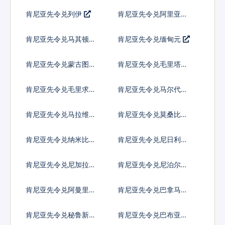
纳尔
拉姆
肯尼亚先令兑列伊
肯尼亚先令兑阿里亚里
肯尼亚先令兑马其顿第
肯尼亚先令兑缅甸元
纳尔
肯尼亚先令兑蒙古图格
肯尼亚先令兑毛里塔尼
里克
亚乌吉亚
肯尼亚先令兑毛里求斯
肯尼亚先令兑马尔代夫
卢比
拉菲亚
肯尼亚先令兑马拉维克
肯尼亚先令兑莫桑比克
瓦查
梅蒂卡尔
肯尼亚先令兑纳米比亚
肯尼亚先令兑尼日利亚
元
奈拉
肯尼亚先令兑尼加拉瓜
肯尼亚先令兑尼泊尔卢
科多巴
比
肯尼亚先令兑阿曼里亚
肯尼亚先令兑巴拿马巴
尔
波亚
肯尼亚先令兑秘鲁新索
肯尼亚先令兑巴布亚新