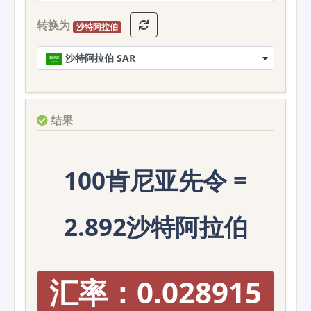
转换为
沙特阿拉伯
沙特阿拉伯 SAR
结果
100肯尼亚先令 =
2.892沙特阿拉伯
汇率：0.028915