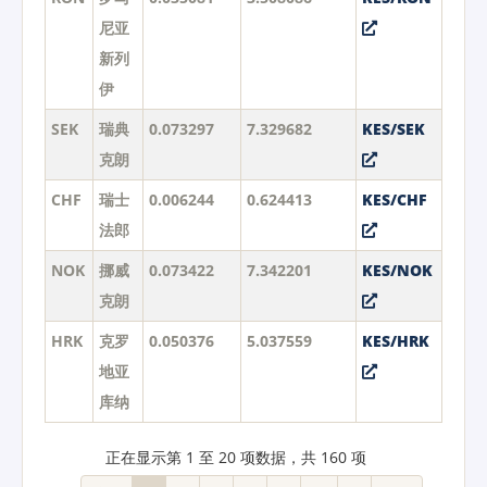
尼亚
新列
伊
SEK
瑞典
0.073297
7.329682
KES/SEK
克朗
CHF
瑞士
0.006244
0.624413
KES/CHF
法郎
NOK
挪威
0.073422
7.342201
KES/NOK
克朗
HRK
克罗
0.050376
5.037559
KES/HRK
地亚
库纳
正在显示第 1 至 20 项数据，共 160 项