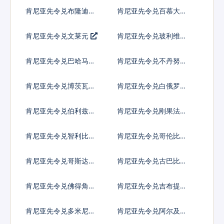
卡
肯尼亚先令兑布隆迪法
肯尼亚先令兑百慕大群
郎
岛元
肯尼亚先令兑文莱元
肯尼亚先令兑玻利维亚
诺
肯尼亚先令兑巴哈马元
肯尼亚先令兑不丹努尔
特鲁姆
肯尼亚先令兑博茨瓦纳
肯尼亚先令兑白俄罗斯
普拉
卢布
肯尼亚先令兑伯利兹元
肯尼亚先令兑刚果法郎
肯尼亚先令兑智利比索
肯尼亚先令兑哥伦比亚
比索
肯尼亚先令兑哥斯达黎
肯尼亚先令兑古巴比索
加科朗
肯尼亚先令兑佛得角埃
肯尼亚先令兑吉布提法
斯库多
郎
肯尼亚先令兑多米尼加
肯尼亚先令兑阿尔及利