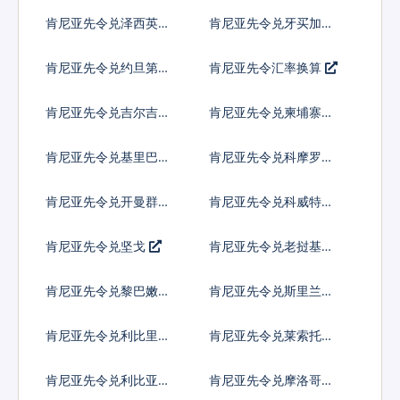
纳尔
尔
肯尼亚先令兑泽西英镑
肯尼亚先令兑牙买加元
肯尼亚先令兑约旦第纳
肯尼亚先令汇率换算
尔
肯尼亚先令兑吉尔吉斯
肯尼亚先令兑柬埔寨瑞
斯坦索姆
尔
肯尼亚先令兑基里巴斯
肯尼亚先令兑科摩罗法
元
郎
肯尼亚先令兑开曼群岛
肯尼亚先令兑科威特第
元
纳尔
肯尼亚先令兑坚戈
肯尼亚先令兑老挝基普
肯尼亚先令兑黎巴嫩镑
肯尼亚先令兑斯里兰卡
卢比
肯尼亚先令兑利比里亚
肯尼亚先令兑莱索托洛
元
蒂
肯尼亚先令兑利比亚第
肯尼亚先令兑摩洛哥迪