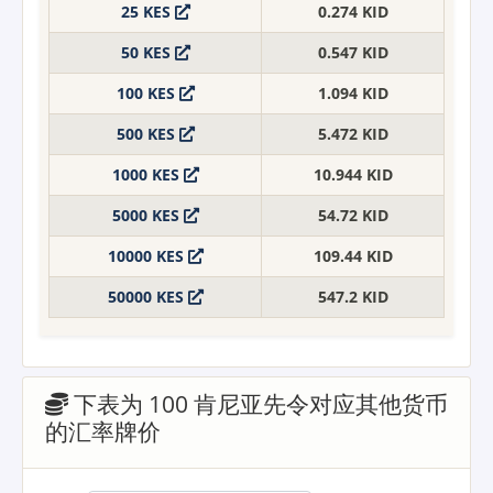
25 KES
0.274 KID
50 KES
0.547 KID
100 KES
1.094 KID
500 KES
5.472 KID
1000 KES
10.944 KID
5000 KES
54.72 KID
10000 KES
109.44 KID
50000 KES
547.2 KID
下表为 100 肯尼亚先令对应其他货币
的汇率牌价