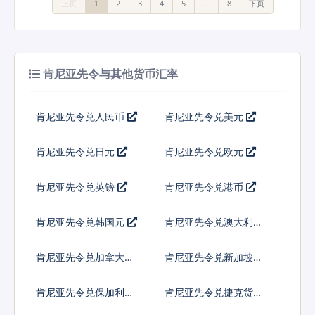
上页
1
2
3
4
5
…
8
下页
肯尼亚先令与其他货币汇率
肯尼亚先令兑人民币
肯尼亚先令兑美元
肯尼亚先令兑日元
肯尼亚先令兑欧元
肯尼亚先令兑英镑
肯尼亚先令兑港币
肯尼亚先令兑韩国元
肯尼亚先令兑澳大利亚
元
肯尼亚先令兑加拿大元
肯尼亚先令兑新加坡元
肯尼亚先令兑保加利亚
肯尼亚先令兑捷克货币