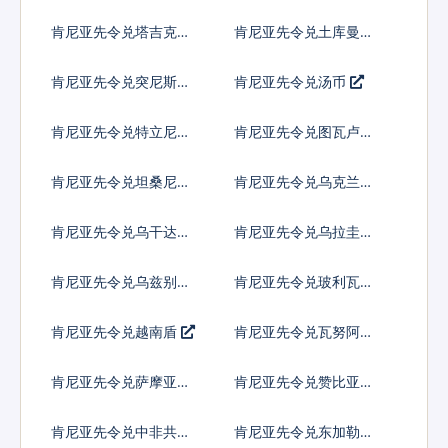
里兰吉尼
肯尼亚先令兑塔吉克斯
肯尼亚先令兑土库曼斯
坦索莫尼
坦马纳特
肯尼亚先令兑突尼斯第
肯尼亚先令兑汤币
纳尔
肯尼亚先令兑特立尼达
肯尼亚先令兑图瓦卢元
多巴哥元
肯尼亚先令兑坦桑尼亚
肯尼亚先令兑乌克兰格
先令
里夫纳
肯尼亚先令兑乌干达先
肯尼亚先令兑乌拉圭比
令
索
肯尼亚先令兑乌兹别克
肯尼亚先令兑玻利瓦尔
斯坦索姆
肯尼亚先令兑越南盾
肯尼亚先令兑瓦努阿图
瓦图
肯尼亚先令兑萨摩亚塔
肯尼亚先令兑赞比亚克
拉
瓦查
肯尼亚先令兑中非共同
肯尼亚先令兑东加勒比