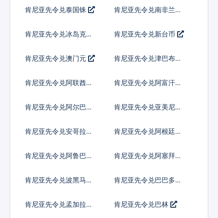
索
肯尼亚先令兑泰国铢
肯尼亚先令兑南非兰特
肯尼亚先令兑冰岛克朗
肯尼亚先令兑新台币
肯尼亚先令兑澳门元
肯尼亚先令兑津巴布韦
币
肯尼亚先令兑阿联酋迪
肯尼亚先令兑阿富汗尼
拉姆流通铸币
肯尼亚先令兑阿尔巴尼
肯尼亚先令兑亚美尼亚
亚列克
德拉姆
肯尼亚先令兑安哥拉宽
肯尼亚先令兑阿根廷比
扎
索
肯尼亚先令兑阿鲁巴弗
肯尼亚先令兑阿塞拜疆
罗林
马纳特
肯尼亚先令兑波黑马克
肯尼亚先令兑巴巴多斯
元
肯尼亚先令兑孟加拉塔
肯尼亚先令兑巴林