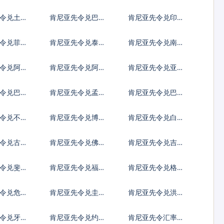
兹罗提
尼亚新列伊
令兑土耳
肯尼亚先令兑巴西
肯尼亚先令兑印度
雷亚尔
尼西亚卢比
令兑菲律
肯尼亚先令兑泰国
肯尼亚先令兑南非
铢
兰特
令兑阿富
肯尼亚先令兑阿尔
肯尼亚先令兑亚美
巴尼亚列克
尼亚德拉姆
令兑巴巴
肯尼亚先令兑孟加
肯尼亚先令兑巴林
拉塔卡
令兑不丹
肯尼亚先令兑博茨
肯尼亚先令兑白俄
鲁姆
瓦纳普拉
罗斯卢布
令兑古巴
肯尼亚先令兑佛得
肯尼亚先令兑吉布
角埃斯库多
提法郎
令兑斐济
肯尼亚先令兑福克
肯尼亚先令兑格鲁
兰镑
吉亚拉里
令兑危地
肯尼亚先令兑圭亚
肯尼亚先令兑洪都
查尔
那元
拉斯伦皮拉
令兑牙买
肯尼亚先令兑约旦
肯尼亚先令汇率换