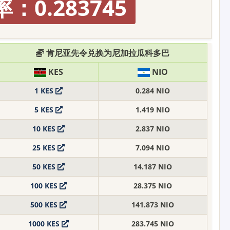
：0.283745
肯尼亚先令兑换为尼加拉瓜科多巴
KES
NIO
1 KES
0.284 NIO
5 KES
1.419 NIO
10 KES
2.837 NIO
25 KES
7.094 NIO
50 KES
14.187 NIO
100 KES
28.375 NIO
500 KES
141.873 NIO
1000 KES
283.745 NIO