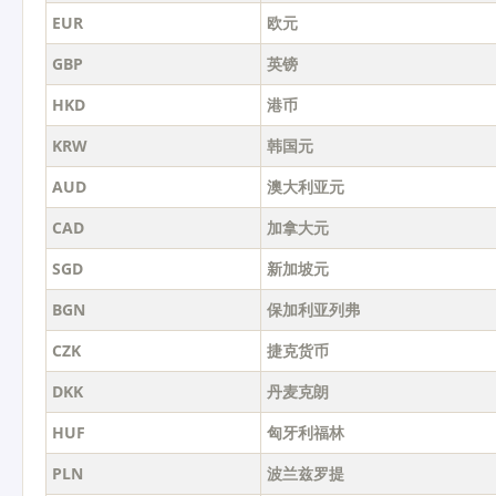
EUR
欧元
GBP
英镑
HKD
港币
KRW
韩国元
AUD
澳大利亚元
CAD
加拿大元
SGD
新加坡元
BGN
保加利亚列弗
CZK
捷克货币
DKK
丹麦克朗
HUF
匈牙利福林
PLN
波兰兹罗提