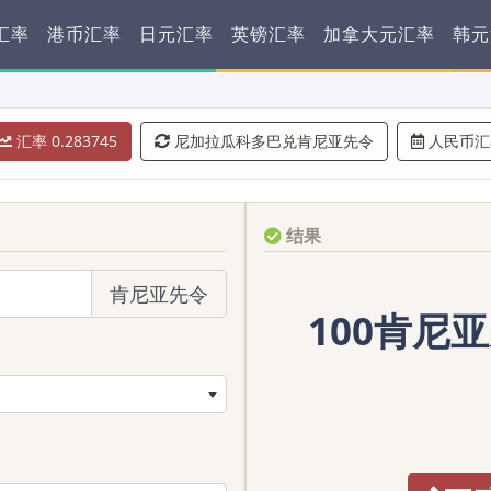
汇率
港币汇率
日元汇率
英镑汇率
加拿大元汇率
韩元
汇率 0.283745
尼加拉瓜科多巴兑肯尼亚先令
人民币汇
结果
肯尼亚先令
100肯尼亚