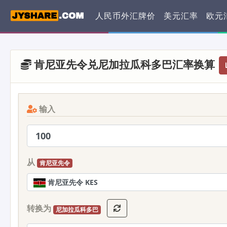
人民币外汇牌价
美元汇率
欧元
肯尼亚先令兑尼加拉瓜科多巴汇率换算
输入
从
肯尼亚先令
肯尼亚先令 KES
转换为
尼加拉瓜科多巴