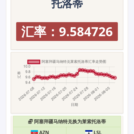
托洛蒂
汇率：9.584726
阿塞拜疆马纳特兑换为莱索托洛蒂
AZN
LSL