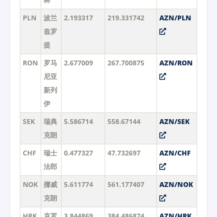
PLN
波兰
2.193317
219.331742
AZN/PLN
兹罗
提
RON
罗马
2.677009
267.700875
AZN/RON
尼亚
新列
伊
SEK
瑞典
5.586714
558.67144
AZN/SEK
克朗
CHF
瑞士
0.477327
47.732697
AZN/CHF
法郎
NOK
挪威
5.611774
561.177407
AZN/NOK
克朗
HRK
克罗
3.844869
384.486874
AZN/HRK