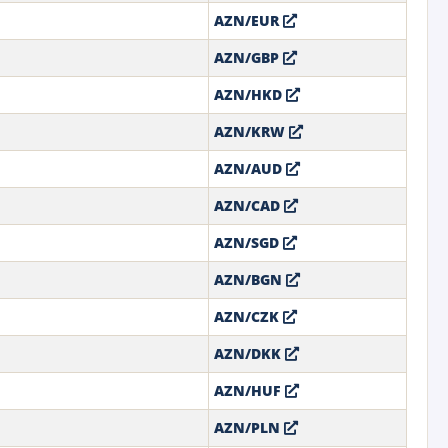
AZN/EUR
AZN/GBP
AZN/HKD
AZN/KRW
AZN/AUD
AZN/CAD
AZN/SGD
AZN/BGN
AZN/CZK
AZN/DKK
AZN/HUF
AZN/PLN