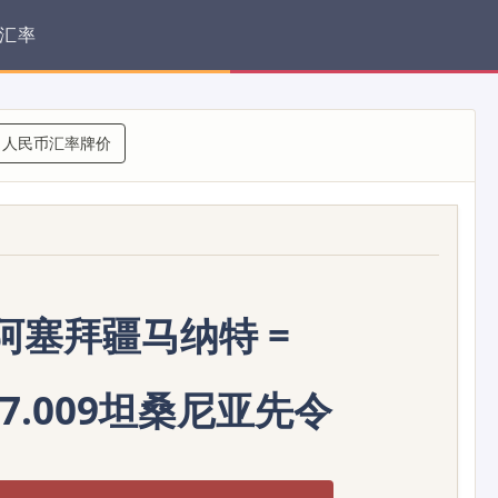
汇率
人民币汇率牌价
0阿塞拜疆马纳特 =
577.009坦桑尼亚先令