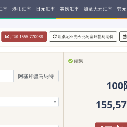
汇率
港币汇率
日元汇率
英镑汇率
加拿大元汇率
韩元
汇率 1555.770088
坦桑尼亚先令兑阿塞拜疆马纳特
结果
阿塞拜疆马纳特
10
155,