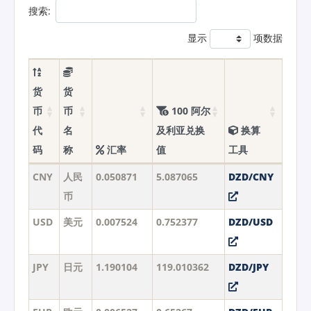
搜索:
显示
项数据
货
货
币
币
100 阿尔
代
名
及利亚兑换
换算
码
称
汇率
值
工具
CNY
人民
0.050871
5.087065
DZD/CNY
币
USD
美元
0.007524
0.752377
DZD/USD
JPY
日元
1.190104
119.010362
DZD/JPY