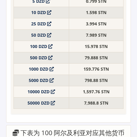
5 DZD
0.799 STN
10 DZD
1.598 STN
25 DZD
3.994 STN
50 DZD
7.989 STN
100 DZD
15.978 STN
500 DZD
79.888 STN
1000 DZD
159.776 STN
5000 DZD
798.88 STN
10000 DZD
1,597.76 STN
50000 DZD
7,988.8 STN
下表为 100 阿尔及利亚对应其他货币