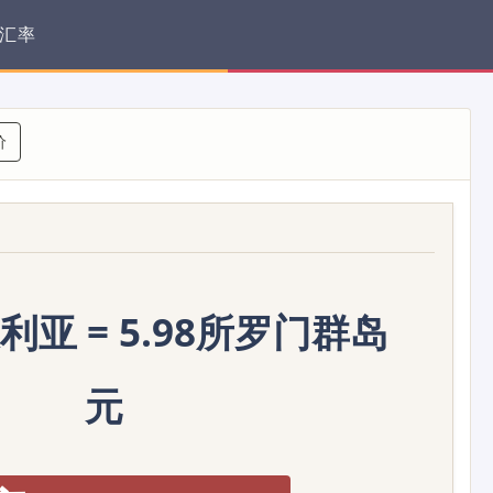
汇率
价
利亚 = 5.98所罗门群岛
元