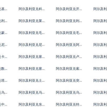
里亚尔
英镑
加元
兑基里
阿尔及利亚兑科摩
阿尔及利亚兑开曼
阿尔及利
罗法郎
群岛元
特第纳
兑利比
阿尔及利亚兑莱索
阿尔及利亚兑利比
阿尔及利
托洛蒂
亚第纳尔
哥迪拉
兑蒙古
阿尔及利亚兑毛里
阿尔及利亚兑毛里
阿尔及利
塔尼亚乌吉亚
求斯卢比
代夫拉
兑尼加
阿尔及利亚兑尼泊
阿尔及利亚兑阿曼
阿尔及利
尔卢比
里亚尔
马巴波
兑卡塔
阿尔及利亚兑塞尔
阿尔及利亚兑卢旺
阿尔及利
维亚第纳尔
达法郎
阿拉伯
兑数字
阿尔及利亚兑塞拉
阿尔及利亚兑索马
阿尔及利
利昂
里先令
南元
兑塔吉
阿尔及利亚兑土库
阿尔及利亚兑突尼
阿尔及
尼
曼斯坦马纳特
斯第纳尔
兑乌干
阿尔及利亚兑乌拉
阿尔及利亚兑乌兹
阿尔及利
圭比索
别克斯坦索姆
瓦尔
兑中非
阿尔及利亚兑东加
阿尔及利亚兑特别
阿尔及利