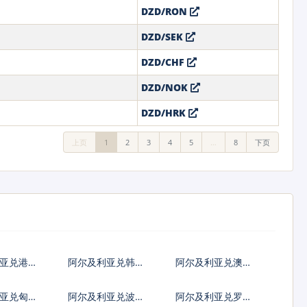
DZD/RON
DZD/SEK
DZD/CHF
DZD/NOK
DZD/HRK
上页
1
2
3
4
5
…
8
下页
利亚兑港币
阿尔及利亚兑韩国
阿尔及利亚兑澳大
元
利亚元
亚兑匈牙
阿尔及利亚兑波兰
阿尔及利亚兑罗马