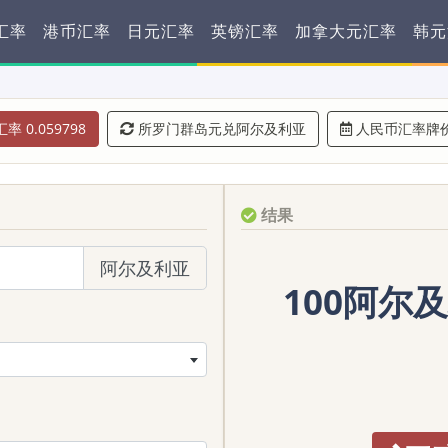
汇率
港币汇率
日元汇率
英镑汇率
加拿大元汇率
韩元
率 0.059798
所罗门群岛元兑阿尔及利亚
人民币汇率牌
结果
阿尔及利亚
100阿尔及