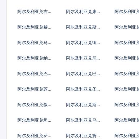
古德
0代币
克第纳尔
阿尔及利亚兑吉尔
阿尔及利亚兑柬埔
阿尔及利亚
吉斯斯坦索姆
寨瑞尔
巴斯元
阿尔及利亚兑黎巴
阿尔及利亚兑斯里
阿尔及利亚
嫩镑
兰卡卢比
里亚元
阿尔及利亚兑马其
阿尔及利亚兑缅甸
阿尔及利亚
顿第纳尔
元
图格里克
阿尔及利亚兑纳米
阿尔及利亚兑尼日
阿尔及利亚
比亚元
利亚奈拉
拉瓜科多巴
阿尔及利亚兑巴基
阿尔及利亚兑巴拉
阿尔及利亚
斯坦卢比
圭瓜拉尼
尔里亚尔
阿尔及利亚兑苏丹
阿尔及利亚兑圣赫
阿尔及利亚
镑
勒拿镑
货币
阿尔及利亚兑叙利
阿尔及利亚兑斯威
阿尔及利亚
亚镑
士兰里兰吉尼
克斯坦索莫
阿尔及利亚兑坦桑
阿尔及利亚兑乌克
阿尔及利亚
尼亚先令
兰格里夫纳
达先令
阿尔及利亚兑萨摩
阿尔及利亚兑赞比
阿尔及利亚