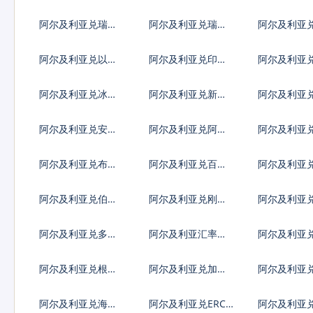
大元
坡元
利亚列弗
阿尔及利亚兑瑞典
阿尔及利亚兑瑞士
阿尔及利亚
克朗
法郎
克朗
阿尔及利亚兑以色
阿尔及利亚兑印度
阿尔及利亚
列谢克尔
卢比
哥比索
阿尔及利亚兑冰岛
阿尔及利亚兑新台
阿尔及利亚
克朗
币
元
阿尔及利亚兑安哥
阿尔及利亚兑阿根
阿尔及利亚
拉宽扎
廷比索
巴弗罗林
阿尔及利亚兑布隆
阿尔及利亚兑百慕
阿尔及利亚
迪法郎
大群岛元
元
阿尔及利亚兑伯利
阿尔及利亚兑刚果
阿尔及利亚
兹元
法郎
比索
阿尔及利亚兑多米
阿尔及利亚汇率换
阿尔及利亚
尼加比索
算
镑
阿尔及利亚兑根西
阿尔及利亚兑加纳
阿尔及利亚
岛镑
塞地
罗陀镑
阿尔及利亚兑海地
阿尔及利亚兑ERC2
阿尔及利亚