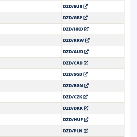
DZD/EUR
DZD/GBP
DZD/HKD
DZD/KRW
DZD/AUD
DZD/CAD
DZD/SGD
DZD/BGN
DZD/CZK
DZD/DKK
DZD/HUF
DZD/PLN