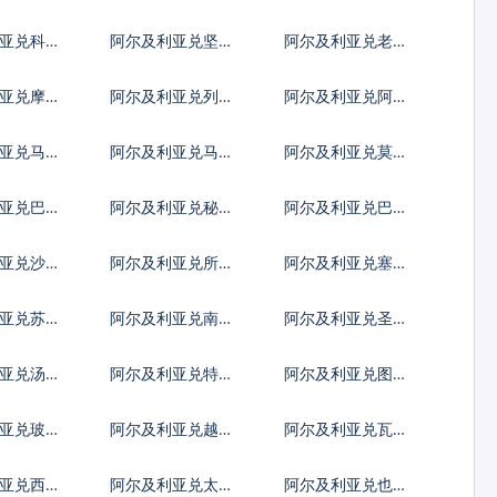
第纳尔
亚先令
亚兑科威
阿尔及利亚兑坚戈
阿尔及利亚兑老挝
尔
基普
亚兑摩洛
阿尔及利亚兑列伊
阿尔及利亚兑阿里
姆
亚里
亚兑马尔
阿尔及利亚兑马拉
阿尔及利亚兑莫桑
菲亚
维克瓦查
比克梅蒂卡尔
亚兑巴拿
阿尔及利亚兑秘鲁
阿尔及利亚兑巴布
亚
新索尔
亚新几内亚基那
亚兑沙特
阿尔及利亚兑所罗
阿尔及利亚兑塞舌
门群岛元
尔卢比
亚兑苏里
阿尔及利亚兑南苏
阿尔及利亚兑圣多
丹镑
美多布拉
利亚兑汤币
阿尔及利亚兑特立
阿尔及利亚兑图瓦
尼达多巴哥元
卢元
亚兑玻利
阿尔及利亚兑越南
阿尔及利亚兑瓦努
盾
阿图瓦图
亚兑西非
阿尔及利亚兑太平
阿尔及利亚兑也门