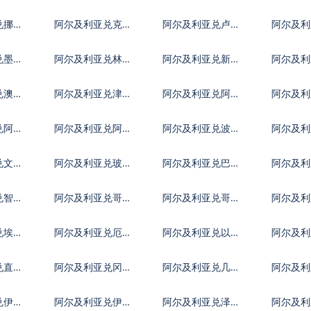
货币
克朗
利福林
兑挪威
阿尔及利亚兑克罗
阿尔及利亚兑卢布
阿尔及利
地亚库纳
其里拉
兑墨西
阿尔及利亚兑林吉
阿尔及利亚兑新西
阿尔及利
特
兰元
宾比索
兑澳门
阿尔及利亚兑津巴
阿尔及利亚兑阿联
阿尔及利
布韦币
酋迪拉姆流通铸币
汗尼
兑阿鲁
阿尔及利亚兑阿塞
阿尔及利亚兑波黑
阿尔及利
拜疆马纳特
马克
多斯元
兑文莱
阿尔及利亚兑玻利
阿尔及利亚兑巴哈
阿尔及利
维亚诺
马元
努尔特
兑智利
阿尔及利亚兑哥伦
阿尔及利亚兑哥斯
阿尔及利
比亚比索
达黎加科朗
比索
兑埃及
阿尔及利亚兑厄立
阿尔及利亚兑以太
阿尔及利
特里亚纳克法
币
元
兑直布
阿尔及利亚兑冈比
阿尔及利亚兑几内
阿尔及利
亚达拉西
亚法郎
马拉格
兑伊拉
阿尔及利亚兑伊朗
阿尔及利亚兑泽西
阿尔及利