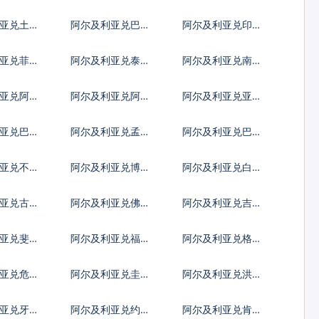
兹罗提
尼亚新列伊
亚兑土耳
阿尔及利亚兑巴西
阿尔及利亚兑印度
雷亚尔
尼西亚卢比
亚兑菲律
阿尔及利亚兑泰国
阿尔及利亚兑南非
铢
兰特
亚兑阿富
阿尔及利亚兑阿尔
阿尔及利亚兑亚美
巴尼亚列克
尼亚德拉姆
亚兑巴巴
阿尔及利亚兑孟加
阿尔及利亚兑巴林
拉塔卡
亚兑不丹
阿尔及利亚兑博茨
阿尔及利亚兑白俄
鲁姆
瓦纳普拉
罗斯卢布
亚兑古巴
阿尔及利亚兑佛得
阿尔及利亚兑吉布
角埃斯库多
提法郎
亚兑斐济
阿尔及利亚兑福克
阿尔及利亚兑格鲁
兰镑
吉亚拉里
亚兑危地
阿尔及利亚兑圭亚
阿尔及利亚兑洪都
查尔
那元
拉斯伦皮拉
亚兑牙买
阿尔及利亚兑约旦
阿尔及利亚兑肯尼