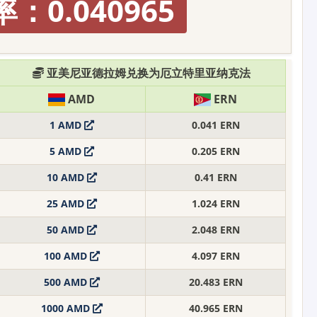
：0.040965
亚美尼亚德拉姆兑换为厄立特里亚纳克法
AMD
ERN
1 AMD
0.041 ERN
5 AMD
0.205 ERN
10 AMD
0.41 ERN
25 AMD
1.024 ERN
50 AMD
2.048 ERN
100 AMD
4.097 ERN
500 AMD
20.483 ERN
1000 AMD
40.965 ERN