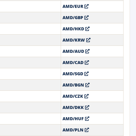
AMD/EUR
AMD/GBP
AMD/HKD
AMD/KRW
AMD/AUD
AMD/CAD
AMD/SGD
AMD/BGN
AMD/CZK
AMD/DKK
AMD/HUF
AMD/PLN