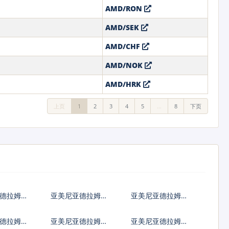
AMD/RON
AMD/SEK
AMD/CHF
AMD/NOK
AMD/HRK
上页
1
2
3
4
5
…
8
下页
德拉姆兑
亚美尼亚德拉姆兑
亚美尼亚德拉姆兑
韩国元
澳大利亚元
德拉姆兑
亚美尼亚德拉姆兑
亚美尼亚德拉姆兑