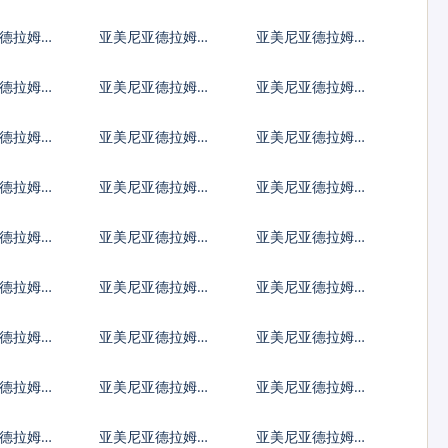
元
约旦第纳尔
肯尼亚先令
德拉姆兑
亚美尼亚德拉姆兑
亚美尼亚德拉姆兑
第纳尔
坚戈
老挝基普
德拉姆兑
亚美尼亚德拉姆兑
亚美尼亚德拉姆兑
迪拉姆
列伊
阿里亚里
德拉姆兑
亚美尼亚德拉姆兑
亚美尼亚德拉姆兑
夫拉菲亚
马拉维克瓦查
莫桑比克梅蒂卡尔
德拉姆兑
亚美尼亚德拉姆兑
亚美尼亚德拉姆兑
巴波亚
秘鲁新索尔
巴布亚新几内亚基
德拉姆兑
亚美尼亚德拉姆兑
亚美尼亚德拉姆兑
那
拉伯
所罗门群岛元
塞舌尔卢比
德拉姆兑
亚美尼亚德拉姆兑
亚美尼亚德拉姆兑
元
南苏丹镑
圣多美多布拉
德拉姆兑
亚美尼亚德拉姆兑
亚美尼亚德拉姆兑
特立尼达多巴哥元
图瓦卢元
德拉姆兑
亚美尼亚德拉姆兑
亚美尼亚德拉姆兑
尔
越南盾
瓦努阿图瓦图
德拉姆兑
亚美尼亚德拉姆兑
亚美尼亚德拉姆兑