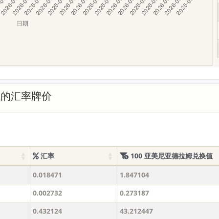
币的汇率牌价
汇率
100 亚美尼亚德拉姆兑换值
0.018471
1.847104
0.002732
0.273187
0.432124
43.212447