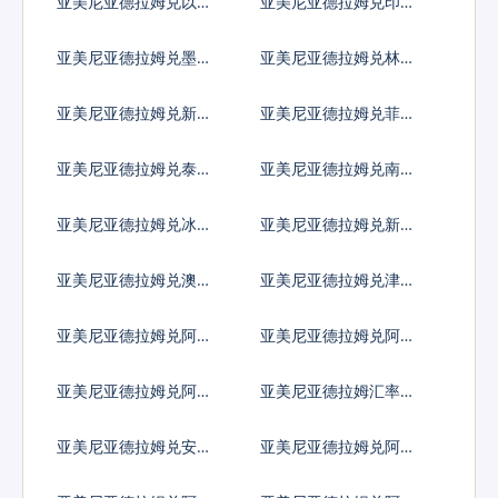
亚美尼亚德拉姆兑以色
亚美尼亚德拉姆兑印度
列谢克尔
卢比
亚美尼亚德拉姆兑墨西
亚美尼亚德拉姆兑林吉
哥比索
特
亚美尼亚德拉姆兑新西
亚美尼亚德拉姆兑菲律
兰元
宾比索
亚美尼亚德拉姆兑泰国
亚美尼亚德拉姆兑南非
铢
兰特
亚美尼亚德拉姆兑冰岛
亚美尼亚德拉姆兑新台
克朗
币
亚美尼亚德拉姆兑澳门
亚美尼亚德拉姆兑津巴
元
布韦币
亚美尼亚德拉姆兑阿联
亚美尼亚德拉姆兑阿富
酋迪拉姆流通铸币
汗尼
亚美尼亚德拉姆兑阿尔
亚美尼亚德拉姆汇率换
巴尼亚列克
算
亚美尼亚德拉姆兑安哥
亚美尼亚德拉姆兑阿根
拉宽扎
廷比索