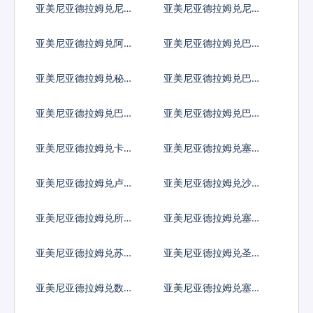
亚美尼亚德拉姆兑尼加
亚美尼亚德拉姆兑尼泊
拉瓜科多巴
尔卢比
亚美尼亚德拉姆兑阿曼
亚美尼亚德拉姆兑巴拿
里亚尔
马巴波亚
亚美尼亚德拉姆兑秘鲁
亚美尼亚德拉姆兑巴布
新索尔
亚新几内亚基那
亚美尼亚德拉姆兑巴基
亚美尼亚德拉姆兑巴拉
斯坦卢比
圭瓜拉尼
亚美尼亚德拉姆兑卡塔
亚美尼亚德拉姆兑塞尔
尔里亚尔
维亚第纳尔
亚美尼亚德拉姆兑卢旺
亚美尼亚德拉姆兑沙特
达法郎
阿拉伯
亚美尼亚德拉姆兑所罗
亚美尼亚德拉姆兑塞舌
门群岛元
尔卢比
亚美尼亚德拉姆兑苏丹
亚美尼亚德拉姆兑圣赫
镑
勒拿镑
亚美尼亚德拉姆兑数字
亚美尼亚德拉姆兑塞拉
货币
利昂