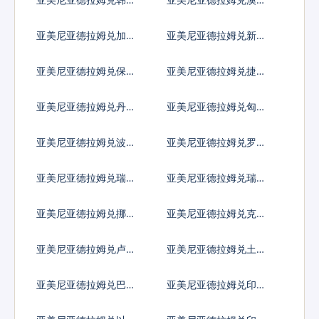
元
利亚元
亚美尼亚德拉姆兑加拿
亚美尼亚德拉姆兑新加
大元
坡元
亚美尼亚德拉姆兑保加
亚美尼亚德拉姆兑捷克
利亚列弗
货币
亚美尼亚德拉姆兑丹麦
亚美尼亚德拉姆兑匈牙
克朗
利福林
亚美尼亚德拉姆兑波兰
亚美尼亚德拉姆兑罗马
兹罗提
尼亚新列伊
亚美尼亚德拉姆兑瑞典
亚美尼亚德拉姆兑瑞士
克朗
法郎
亚美尼亚德拉姆兑挪威
亚美尼亚德拉姆兑克罗
克朗
地亚库纳
亚美尼亚德拉姆兑卢布
亚美尼亚德拉姆兑土耳
其里拉
亚美尼亚德拉姆兑巴西
亚美尼亚德拉姆兑印度
雷亚尔
尼西亚卢比