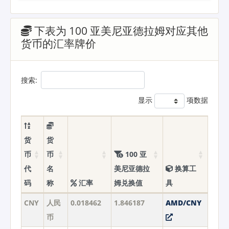
下表为 100 亚美尼亚德拉姆对应其他
货币的汇率牌价
搜索:
显示
项数据
货
货
币
币
100 亚
代
名
美尼亚德拉
换算工
码
称
汇率
姆兑换值
具
CNY
人民
0.018462
1.846187
AMD/CNY
币