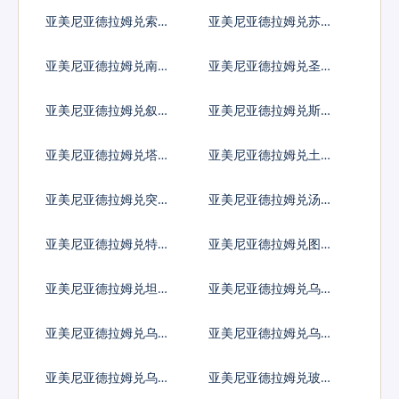
货币
利昂
亚美尼亚德拉姆兑索马
亚美尼亚德拉姆兑苏里
里先令
南元
亚美尼亚德拉姆兑南苏
亚美尼亚德拉姆兑圣多
丹镑
美多布拉
亚美尼亚德拉姆兑叙利
亚美尼亚德拉姆兑斯威
亚镑
士兰里兰吉尼
亚美尼亚德拉姆兑塔吉
亚美尼亚德拉姆兑土库
克斯坦索莫尼
曼斯坦马纳特
亚美尼亚德拉姆兑突尼
亚美尼亚德拉姆兑汤币
斯第纳尔
亚美尼亚德拉姆兑特立
亚美尼亚德拉姆兑图瓦
尼达多巴哥元
卢元
亚美尼亚德拉姆兑坦桑
亚美尼亚德拉姆兑乌克
尼亚先令
兰格里夫纳
亚美尼亚德拉姆兑乌干
亚美尼亚德拉姆兑乌拉
达先令
圭比索
亚美尼亚德拉姆兑乌兹
亚美尼亚德拉姆兑玻利