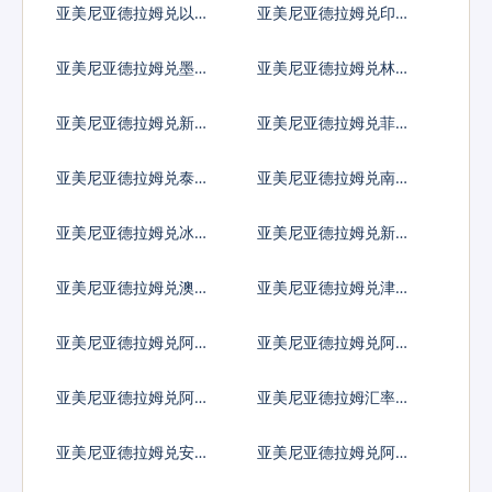
亚美尼亚德拉姆兑以色
亚美尼亚德拉姆兑印度
列谢克尔
卢比
亚美尼亚德拉姆兑墨西
亚美尼亚德拉姆兑林吉
哥比索
特
亚美尼亚德拉姆兑新西
亚美尼亚德拉姆兑菲律
兰元
宾比索
亚美尼亚德拉姆兑泰国
亚美尼亚德拉姆兑南非
铢
兰特
亚美尼亚德拉姆兑冰岛
亚美尼亚德拉姆兑新台
克朗
币
亚美尼亚德拉姆兑澳门
亚美尼亚德拉姆兑津巴
元
布韦币
亚美尼亚德拉姆兑阿联
亚美尼亚德拉姆兑阿富
酋迪拉姆流通铸币
汗尼
亚美尼亚德拉姆兑阿尔
亚美尼亚德拉姆汇率换
巴尼亚列克
算
亚美尼亚德拉姆兑安哥
亚美尼亚德拉姆兑阿根
拉宽扎
廷比索