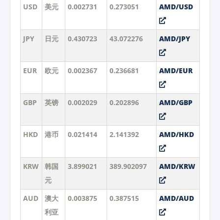
USD
美元
0.002731
0.273051
AMD/USD
JPY
日元
0.430723
43.072276
AMD/JPY
EUR
欧元
0.002367
0.236681
AMD/EUR
GBP
英镑
0.002029
0.202896
AMD/GBP
HKD
港币
0.021414
2.141392
AMD/HKD
KRW
韩国
3.899021
389.902097
AMD/KRW
元
AUD
澳大
0.003875
0.387515
AMD/AUD
利亚