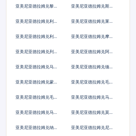
基普
亚美尼亚德拉姆兑黎巴
亚美尼亚德拉姆兑斯里
嫩镑
兰卡卢比
亚美尼亚德拉姆兑利比
亚美尼亚德拉姆兑莱索
里亚元
托洛蒂
亚美尼亚德拉姆兑利比
亚美尼亚德拉姆兑摩洛
亚第纳尔
哥迪拉姆
亚美尼亚德拉姆兑列伊
亚美尼亚德拉姆兑阿里
亚里
亚美尼亚德拉姆兑马其
亚美尼亚德拉姆兑缅甸
顿第纳尔
元
亚美尼亚德拉姆兑蒙古
亚美尼亚德拉姆兑毛里
图格里克
塔尼亚乌吉亚
亚美尼亚德拉姆兑毛里
亚美尼亚德拉姆兑马尔
求斯卢比
代夫拉菲亚
亚美尼亚德拉姆兑马拉
亚美尼亚德拉姆兑莫桑
维克瓦查
比克梅蒂卡尔
亚美尼亚德拉姆兑纳米
亚美尼亚德拉姆兑尼日