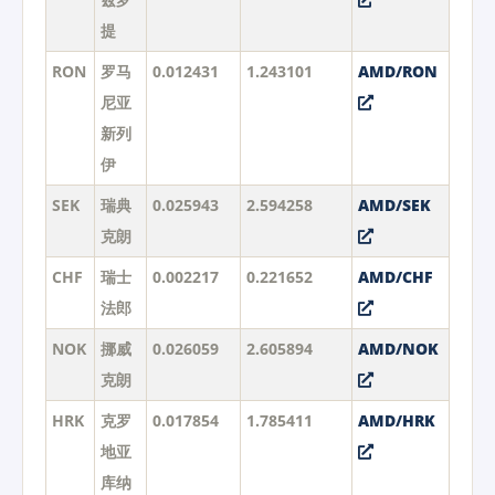
提
RON
罗马
0.012431
1.243101
AMD/RON
尼亚
新列
伊
SEK
瑞典
0.025943
2.594258
AMD/SEK
克朗
CHF
瑞士
0.002217
0.221652
AMD/CHF
法郎
NOK
挪威
0.026059
2.605894
AMD/NOK
克朗
HRK
克罗
0.017854
1.785411
AMD/HRK
地亚
库纳