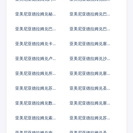
里亚尔
马巴波亚
亚美尼亚德拉姆兑秘鲁
亚美尼亚德拉姆兑巴布
新索尔
亚新几内亚基那
亚美尼亚德拉姆兑巴基
亚美尼亚德拉姆兑巴拉
斯坦卢比
圭瓜拉尼
亚美尼亚德拉姆兑卡塔
亚美尼亚德拉姆兑塞尔
尔里亚尔
维亚第纳尔
亚美尼亚德拉姆兑卢旺
亚美尼亚德拉姆兑沙特
达法郎
阿拉伯
亚美尼亚德拉姆兑所罗
亚美尼亚德拉姆兑塞舌
门群岛元
尔卢比
亚美尼亚德拉姆兑苏丹
亚美尼亚德拉姆兑圣赫
镑
勒拿镑
亚美尼亚德拉姆兑数字
亚美尼亚德拉姆兑塞拉
货币
利昂
亚美尼亚德拉姆兑索马
亚美尼亚德拉姆兑苏里
里先令
南元
亚美尼亚德拉姆兑南苏
亚美尼亚德拉姆兑圣多