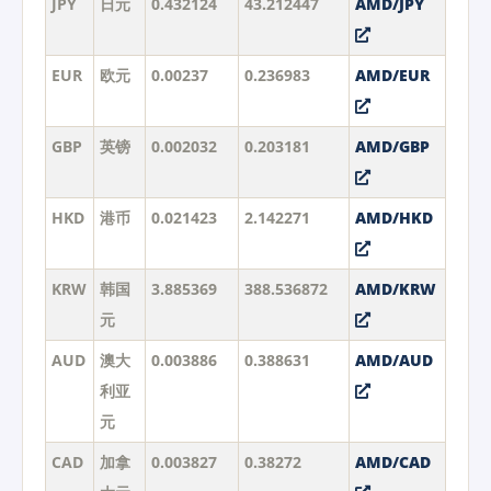
JPY
日元
0.432124
43.212447
AMD/JPY
EUR
欧元
0.00237
0.236983
AMD/EUR
GBP
英镑
0.002032
0.203181
AMD/GBP
HKD
港币
0.021423
2.142271
AMD/HKD
KRW
韩国
3.885369
388.536872
AMD/KRW
元
AUD
澳大
0.003886
0.388631
AMD/AUD
利亚
元
CAD
加拿
0.003827
0.38272
AMD/CAD