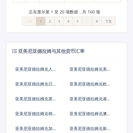
正在显示第 1 至 20 项数据，共 160 项
上页
1
2
3
4
5
…
8
下页
亚美尼亚德拉姆与其他货币汇率
亚美尼亚德拉姆兑人民
亚美尼亚德拉姆兑美元
币
亚美尼亚德拉姆兑日元
亚美尼亚德拉姆兑欧元
亚美尼亚德拉姆兑英镑
亚美尼亚德拉姆兑港币
亚美尼亚德拉姆兑韩国
亚美尼亚德拉姆兑澳大
元
利亚元
亚美尼亚德拉姆兑加拿
亚美尼亚德拉姆兑新加