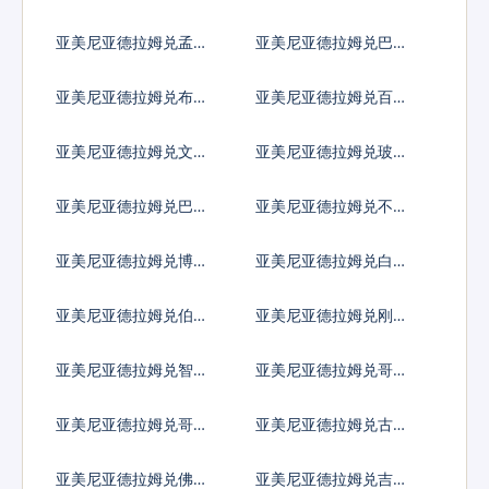
马克
多斯元
亚美尼亚德拉姆兑孟加
亚美尼亚德拉姆兑巴林
拉塔卡
亚美尼亚德拉姆兑布隆
亚美尼亚德拉姆兑百慕
迪法郎
大群岛元
亚美尼亚德拉姆兑文莱
亚美尼亚德拉姆兑玻利
元
维亚诺
亚美尼亚德拉姆兑巴哈
亚美尼亚德拉姆兑不丹
马元
努尔特鲁姆
亚美尼亚德拉姆兑博茨
亚美尼亚德拉姆兑白俄
瓦纳普拉
罗斯卢布
亚美尼亚德拉姆兑伯利
亚美尼亚德拉姆兑刚果
兹元
法郎
亚美尼亚德拉姆兑智利
亚美尼亚德拉姆兑哥伦
比索
比亚比索
亚美尼亚德拉姆兑哥斯
亚美尼亚德拉姆兑古巴
达黎加科朗
比索
亚美尼亚德拉姆兑佛得
亚美尼亚德拉姆兑吉布