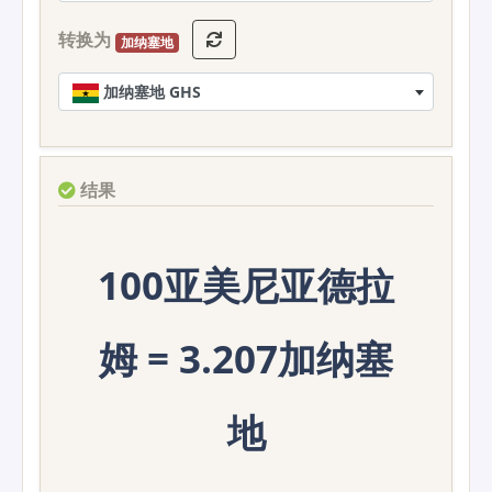
转换为
加纳塞地
加纳塞地 GHS
结果
100亚美尼亚德拉
姆 = 3.207加纳塞
地