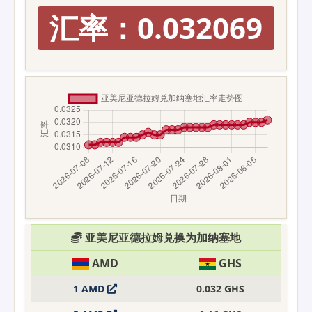
汇率：0.032069
亚美尼亚德拉姆兑换为加纳塞地
AMD
GHS
1 AMD
0.032 GHS