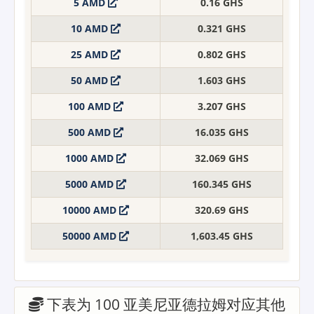
5 AMD
0.16 GHS
10 AMD
0.321 GHS
25 AMD
0.802 GHS
50 AMD
1.603 GHS
100 AMD
3.207 GHS
500 AMD
16.035 GHS
1000 AMD
32.069 GHS
5000 AMD
160.345 GHS
10000 AMD
320.69 GHS
50000 AMD
1,603.45 GHS
下表为 100 亚美尼亚德拉姆对应其他