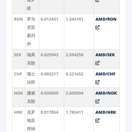
提
RON
罗马
0.012431
1.243101
AMD/RON
尼亚
新列
伊
SEK
瑞典
0.025943
2.594258
AMD/SEK
克朗
CHF
瑞士
0.002217
0.221652
AMD/CHF
法郎
NOK
挪威
0.026059
2.605894
AMD/NOK
克朗
HRK
克罗
0.017854
1.785411
AMD/HRK
地亚
库纳