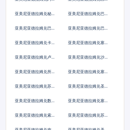
里亚尔
马巴波亚
亚美尼亚德拉姆兑秘鲁
亚美尼亚德拉姆兑巴布
新索尔
亚新几内亚基那
亚美尼亚德拉姆兑巴基
亚美尼亚德拉姆兑巴拉
斯坦卢比
圭瓜拉尼
亚美尼亚德拉姆兑卡塔
亚美尼亚德拉姆兑塞尔
尔里亚尔
维亚第纳尔
亚美尼亚德拉姆兑卢旺
亚美尼亚德拉姆兑沙特
达法郎
阿拉伯
亚美尼亚德拉姆兑所罗
亚美尼亚德拉姆兑塞舌
门群岛元
尔卢比
亚美尼亚德拉姆兑苏丹
亚美尼亚德拉姆兑圣赫
镑
勒拿镑
亚美尼亚德拉姆兑数字
亚美尼亚德拉姆兑塞拉
货币
利昂
亚美尼亚德拉姆兑索马
亚美尼亚德拉姆兑苏里
里先令
南元
亚美尼亚德拉姆兑南苏
亚美尼亚德拉姆兑圣多