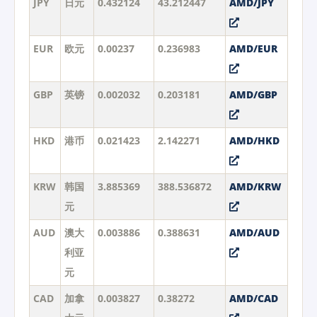
JPY
日元
0.432124
43.212447
AMD/JPY
EUR
欧元
0.00237
0.236983
AMD/EUR
GBP
英镑
0.002032
0.203181
AMD/GBP
HKD
港币
0.021423
2.142271
AMD/HKD
KRW
韩国
3.885369
388.536872
AMD/KRW
元
AUD
澳大
0.003886
0.388631
AMD/AUD
利亚
元
CAD
加拿
0.003827
0.38272
AMD/CAD