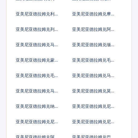
里亚元
托洛蒂
亚美尼亚德拉姆兑利比
亚美尼亚德拉姆兑摩洛
亚第纳尔
哥迪拉姆
亚美尼亚德拉姆兑列伊
亚美尼亚德拉姆兑阿里
亚里
亚美尼亚德拉姆兑马其
亚美尼亚德拉姆兑缅甸
顿第纳尔
元
亚美尼亚德拉姆兑蒙古
亚美尼亚德拉姆兑毛里
图格里克
塔尼亚乌吉亚
亚美尼亚德拉姆兑毛里
亚美尼亚德拉姆兑马尔
求斯卢比
代夫拉菲亚
亚美尼亚德拉姆兑马拉
亚美尼亚德拉姆兑莫桑
维克瓦查
比克梅蒂卡尔
亚美尼亚德拉姆兑纳米
亚美尼亚德拉姆兑尼日
比亚元
利亚奈拉
亚美尼亚德拉姆兑尼加
亚美尼亚德拉姆兑尼泊
拉瓜科多巴
尔卢比
亚美尼亚德拉姆兑阿曼
亚美尼亚德拉姆兑巴拿