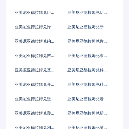
古德
0代币
亚美尼亚德拉姆兑伊拉
亚美尼亚德拉姆兑伊朗
克第纳尔
里亚尔
亚美尼亚德拉姆兑泽西
亚美尼亚德拉姆兑牙买
英镑
加元
亚美尼亚德拉姆兑约旦
亚美尼亚德拉姆兑肯尼
第纳尔
亚先令
亚美尼亚德拉姆兑吉尔
亚美尼亚德拉姆兑柬埔
吉斯斯坦索姆
寨瑞尔
亚美尼亚德拉姆兑基里
亚美尼亚德拉姆兑科摩
巴斯元
罗法郎
亚美尼亚德拉姆兑开曼
亚美尼亚德拉姆兑科威
群岛元
特第纳尔
亚美尼亚德拉姆兑坚戈
亚美尼亚德拉姆兑老挝
基普
亚美尼亚德拉姆兑黎巴
亚美尼亚德拉姆兑斯里
嫩镑
兰卡卢比
亚美尼亚德拉姆兑利比
亚美尼亚德拉姆兑莱索