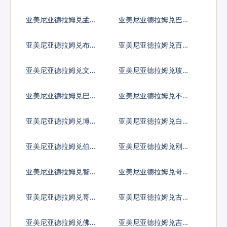
马克
多斯元
亚美尼亚德拉姆兑孟加
亚美尼亚德拉姆兑巴林
拉塔卡
亚美尼亚德拉姆兑布隆
亚美尼亚德拉姆兑百慕
迪法郎
大群岛元
亚美尼亚德拉姆兑文莱
亚美尼亚德拉姆兑玻利
元
维亚诺
亚美尼亚德拉姆兑巴哈
亚美尼亚德拉姆兑不丹
马元
努尔特鲁姆
亚美尼亚德拉姆兑博茨
亚美尼亚德拉姆兑白俄
瓦纳普拉
罗斯卢布
亚美尼亚德拉姆兑伯利
亚美尼亚德拉姆兑刚果
兹元
法郎
亚美尼亚德拉姆兑智利
亚美尼亚德拉姆兑哥伦
比索
比亚比索
亚美尼亚德拉姆兑哥斯
亚美尼亚德拉姆兑古巴
达黎加科朗
比索
亚美尼亚德拉姆兑佛得
亚美尼亚德拉姆兑吉布