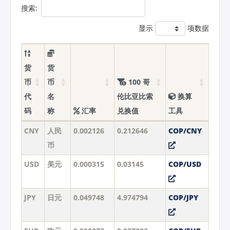
搜索:
显示
项数据
货
货
币
币
100 哥
代
名
伦比亚比索
换算
码
称
汇率
兑换值
工具
CNY
人民
0.002126
0.212646
COP/CNY
币
USD
美元
0.000315
0.03145
COP/USD
JPY
日元
0.049748
4.974794
COP/JPY