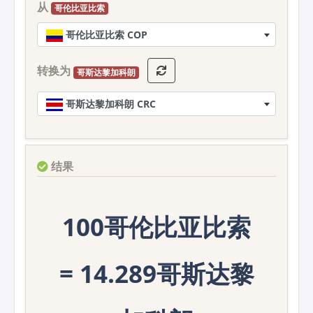
从
哥伦比亚比索
哥伦比亚比索 COP
转换为
哥斯达黎加科朗
哥斯达黎加科朗 CRC
结果
100哥伦比亚比索
= 14.289哥斯达黎