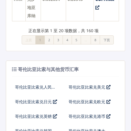
地亚
库纳
正在显示第 1 至 20 项数据，共 160 项
上页
1
2
3
4
5
…
8
下页
哥伦比亚比索与其他货币汇率
哥伦比亚比索兑人民币
哥伦比亚比索兑美元
哥伦比亚比索兑日元
哥伦比亚比索兑欧元
哥伦比亚比索兑英镑
哥伦比亚比索兑港币
哥伦比亚比索兑韩国元
哥伦比亚比索兑澳大利