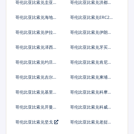
哥伦比亚比索兑圭亚那
哥伦比亚比索兑洪都拉
元
斯伦皮拉
哥伦比亚比索兑海地古
哥伦比亚比索兑ERC20
德
代币
哥伦比亚比索兑伊拉克
哥伦比亚比索兑伊朗里
第纳尔
亚尔
哥伦比亚比索兑泽西英
哥伦比亚比索兑牙买加
镑
元
哥伦比亚比索兑约旦第
哥伦比亚比索兑肯尼亚
纳尔
先令
哥伦比亚比索兑吉尔吉
哥伦比亚比索兑柬埔寨
斯斯坦索姆
瑞尔
哥伦比亚比索兑基里巴
哥伦比亚比索兑科摩罗
斯元
法郎
哥伦比亚比索兑开曼群
哥伦比亚比索兑科威特
岛元
第纳尔
哥伦比亚比索兑坚戈
哥伦比亚比索兑老挝基
普