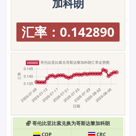
加科朗
汇率：0.142890
哥伦比亚比索兑换为哥斯达黎加科朗
COP
CRC