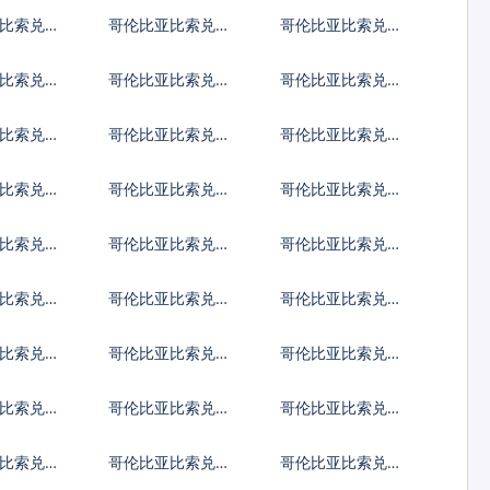
旦第纳尔
尼亚先令
比索兑科
哥伦比亚比索兑坚
哥伦比亚比索兑老
纳尔
戈
挝基普
比索兑摩
哥伦比亚比索兑列
哥伦比亚比索兑阿
拉姆
伊
里亚里
比索兑马
哥伦比亚比索兑马
哥伦比亚比索兑莫
拉菲亚
拉维克瓦查
桑比克梅蒂卡尔
比索兑巴
哥伦比亚比索兑秘
哥伦比亚比索兑巴
波亚
鲁新索尔
布亚新几内亚基那
比索兑沙
哥伦比亚比索兑所
哥伦比亚比索兑塞
伯
罗门群岛元
舌尔卢比
比索兑苏
哥伦比亚比索兑南
哥伦比亚比索兑圣
苏丹镑
多美多布拉
比索兑汤
哥伦比亚比索兑特
哥伦比亚比索兑图
立尼达多巴哥元
瓦卢元
比索兑玻
哥伦比亚比索兑越
哥伦比亚比索兑瓦
南盾
努阿图瓦图
比索兑西
哥伦比亚比索兑太
哥伦比亚比索兑也