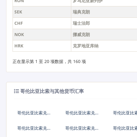
RON
罗马尼亚新列伊
SEK
瑞典克朗
CHF
瑞士法郎
NOK
挪威克朗
HRK
克罗地亚库纳
正在显示第 1 至 20 项数据，共 160 项
哥伦比亚比索与其他货币汇率
哥伦比亚比索兑人
哥伦比亚比索兑美
哥伦比亚比
民币
元
元
哥伦比亚比索兑加
哥伦比亚比索兑新
哥伦比亚比