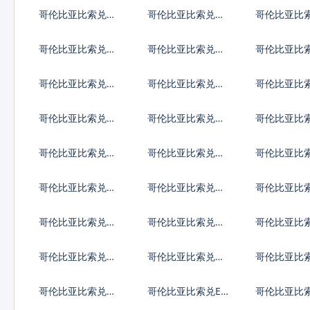
拿大元
加坡元
加利亚列弗
哥伦比亚比索兑瑞
哥伦比亚比索兑瑞
哥伦比亚比
典克朗
士法郎
威克朗
哥伦比亚比索兑以
哥伦比亚比索兑印
哥伦比亚比
色列谢克尔
度卢比
西哥比索
哥伦比亚比索兑冰
哥伦比亚比索兑新
哥伦比亚比
岛克朗
台币
门元
哥伦比亚比索兑安
哥伦比亚比索兑阿
哥伦比亚比
哥拉宽扎
根廷比索
鲁巴弗罗林
哥伦比亚比索兑布
哥伦比亚比索兑百
哥伦比亚比
隆迪法郎
慕大群岛元
莱元
哥伦比亚比索兑伯
哥伦比亚比索兑刚
哥伦比亚比
利兹元
果法郎
利比索
哥伦比亚比索兑多
哥伦比亚比索兑阿
哥伦比亚比
米尼加比索
尔及利亚
及镑
哥伦比亚比索兑根
哥伦比亚比索兑加
哥伦比亚比
西岛镑
纳塞地
布罗陀镑
哥伦比亚比索兑海
哥伦比亚比索兑ER
哥伦比亚比