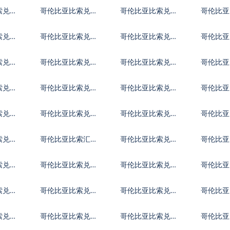
克货币
麦克朗
牙利福
索兑挪
哥伦比亚比索兑克
哥伦比亚比索兑卢
哥伦比亚
罗地亚库纳
布
耳其里
索兑墨
哥伦比亚比索兑林
哥伦比亚比索兑新
哥伦比亚
吉特
西兰元
律宾比
索兑澳
哥伦比亚比索兑津
哥伦比亚比索兑阿
哥伦比亚
巴布韦币
联酋迪拉姆流通铸
富汗尼
索兑阿
哥伦比亚比索兑阿
哥伦比亚比索兑波
哥伦比亚
币
塞拜疆马纳特
黑马克
巴多斯
索兑文
哥伦比亚比索兑玻
哥伦比亚比索兑巴
哥伦比亚
利维亚诺
哈马元
丹努尔
索兑智
哥伦比亚比索汇率
哥伦比亚比索兑哥
哥伦比亚
换算
斯达黎加科朗
巴比索
索兑埃
哥伦比亚比索兑厄
哥伦比亚比索兑以
哥伦比亚
立特里亚纳克法
太币
济元
索兑直
哥伦比亚比索兑冈
哥伦比亚比索兑几
哥伦比亚
比亚达拉西
内亚法郎
地马拉
索兑伊
哥伦比亚比索兑伊
哥伦比亚比索兑泽
哥伦比亚