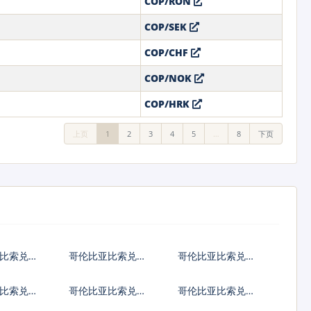
COP/RON
COP/SEK
COP/CHF
COP/NOK
COP/HRK
上页
1
2
3
4
5
…
8
下页
比索兑港
哥伦比亚比索兑韩
哥伦比亚比索兑澳
国元
大利亚元
比索兑匈
哥伦比亚比索兑波
哥伦比亚比索兑罗