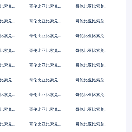
林
兰兹罗提
马尼亚新列伊
比索兑土
哥伦比亚比索兑巴
哥伦比亚比索兑印
拉
西雷亚尔
度尼西亚卢比
比索兑菲
哥伦比亚比索兑泰
哥伦比亚比索兑南
索
国铢
非兰特
比索兑阿
哥伦比亚比索兑阿
哥伦比亚比索兑亚
尔巴尼亚列克
美尼亚德拉姆
比索兑巴
哥伦比亚比索兑孟
哥伦比亚比索兑巴
元
加拉塔卡
林
比索兑不
哥伦比亚比索兑博
哥伦比亚比索兑白
特鲁姆
茨瓦纳普拉
俄罗斯卢布
比索兑古
哥伦比亚比索兑佛
哥伦比亚比索兑吉
得角埃斯库多
布提法郎
比索兑斐
哥伦比亚比索兑福
哥伦比亚比索兑格
克兰镑
鲁吉亚拉里
比索兑危
哥伦比亚比索兑圭
哥伦比亚比索兑洪
格查尔
亚那元
都拉斯伦皮拉
比索兑牙
哥伦比亚比索兑约
哥伦比亚比索兑肯