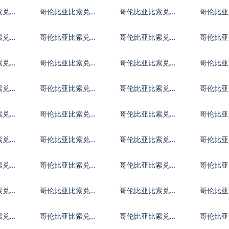
朗里亚尔
西英镑
买加元
索兑基
哥伦比亚比索兑科
哥伦比亚比索兑开
哥伦比亚
摩罗法郎
曼群岛元
威特第
索兑利
哥伦比亚比索兑莱
哥伦比亚比索兑利
哥伦比亚
索托洛蒂
比亚第纳尔
洛哥迪
索兑蒙
哥伦比亚比索兑毛
哥伦比亚比索兑毛
哥伦比亚
里塔尼亚乌吉亚
里求斯卢比
尔代夫
索兑尼
哥伦比亚比索兑尼
哥伦比亚比索兑阿
哥伦比亚
巴
泊尔卢比
曼里亚尔
拿马巴
索兑卡
哥伦比亚比索兑塞
哥伦比亚比索兑卢
哥伦比亚
尔维亚第纳尔
旺达法郎
特阿拉
索兑数
哥伦比亚比索兑塞
哥伦比亚比索兑索
哥伦比亚
拉利昂
马里先令
里南元
索兑塔
哥伦比亚比索兑土
哥伦比亚比索兑突
哥伦比亚
莫尼
库曼斯坦马纳特
尼斯第纳尔
币
索兑乌
哥伦比亚比索兑乌
哥伦比亚比索兑乌
哥伦比亚
拉圭比索
兹别克斯坦索姆
利瓦尔
索兑中
哥伦比亚比索兑东
哥伦比亚比索兑特
哥伦比亚