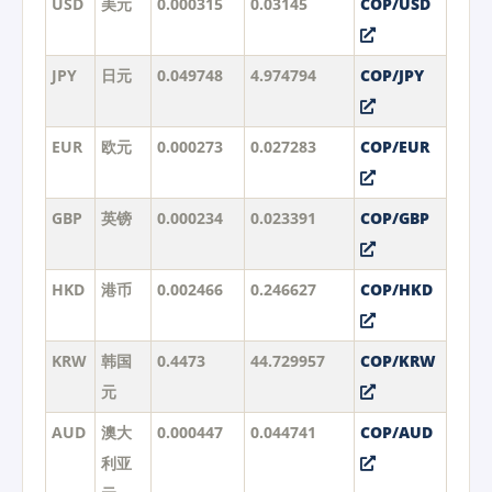
USD
美元
0.000315
0.03145
COP/USD
JPY
日元
0.049748
4.974794
COP/JPY
EUR
欧元
0.000273
0.027283
COP/EUR
GBP
英镑
0.000234
0.023391
COP/GBP
HKD
港币
0.002466
0.246627
COP/HKD
KRW
韩国
0.4473
44.729957
COP/KRW
元
AUD
澳大
0.000447
0.044741
COP/AUD
利亚