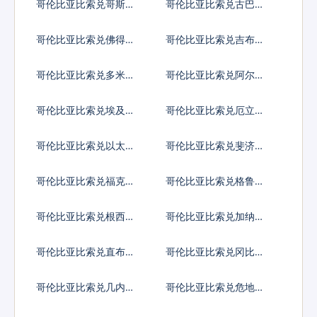
哥伦比亚比索兑哥斯达
哥伦比亚比索兑古巴比
黎加科朗
索
哥伦比亚比索兑佛得角
哥伦比亚比索兑吉布提
埃斯库多
法郎
哥伦比亚比索兑多米尼
哥伦比亚比索兑阿尔及
加比索
利亚
哥伦比亚比索兑埃及镑
哥伦比亚比索兑厄立特
里亚纳克法
哥伦比亚比索兑以太币
哥伦比亚比索兑斐济元
哥伦比亚比索兑福克兰
哥伦比亚比索兑格鲁吉
镑
亚拉里
哥伦比亚比索兑根西岛
哥伦比亚比索兑加纳塞
镑
地
哥伦比亚比索兑直布罗
哥伦比亚比索兑冈比亚
陀镑
达拉西
哥伦比亚比索兑几内亚
哥伦比亚比索兑危地马
法郎
拉格查尔