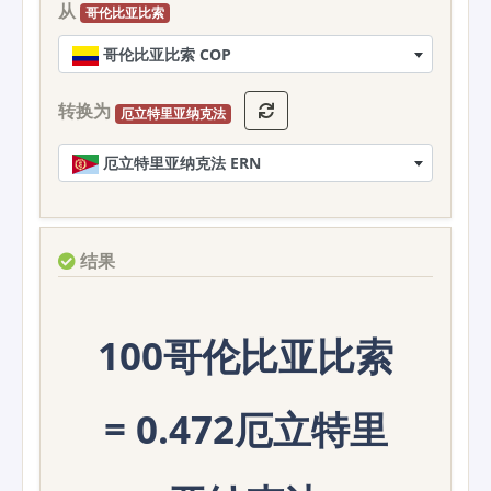
从
哥伦比亚比索
哥伦比亚比索 COP
转换为
厄立特里亚纳克法
厄立特里亚纳克法 ERN
结果
100哥伦比亚比索
= 0.472厄立特里