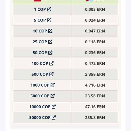
1 COP
0.005 ERN
5 COP
0.024 ERN
10 COP
0.047 ERN
25 COP
0.118 ERN
50 COP
0.236 ERN
100 COP
0.472 ERN
500 COP
2.358 ERN
1000 COP
4.716 ERN
5000 COP
23.58 ERN
10000 COP
47.16 ERN
50000 COP
235.8 ERN