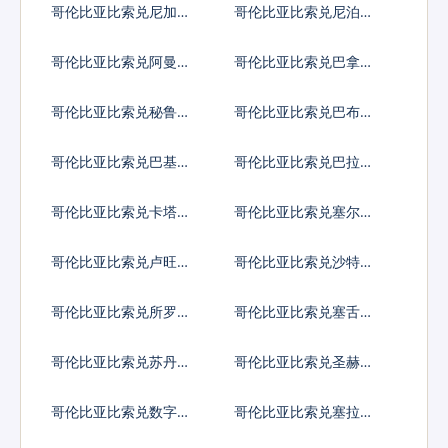
哥伦比亚比索兑尼加拉
哥伦比亚比索兑尼泊尔
瓜科多巴
卢比
哥伦比亚比索兑阿曼里
哥伦比亚比索兑巴拿马
亚尔
巴波亚
哥伦比亚比索兑秘鲁新
哥伦比亚比索兑巴布亚
索尔
新几内亚基那
哥伦比亚比索兑巴基斯
哥伦比亚比索兑巴拉圭
坦卢比
瓜拉尼
哥伦比亚比索兑卡塔尔
哥伦比亚比索兑塞尔维
里亚尔
亚第纳尔
哥伦比亚比索兑卢旺达
哥伦比亚比索兑沙特阿
法郎
拉伯
哥伦比亚比索兑所罗门
哥伦比亚比索兑塞舌尔
群岛元
卢比
哥伦比亚比索兑苏丹镑
哥伦比亚比索兑圣赫勒
拿镑
哥伦比亚比索兑数字货
哥伦比亚比索兑塞拉利
币
昂