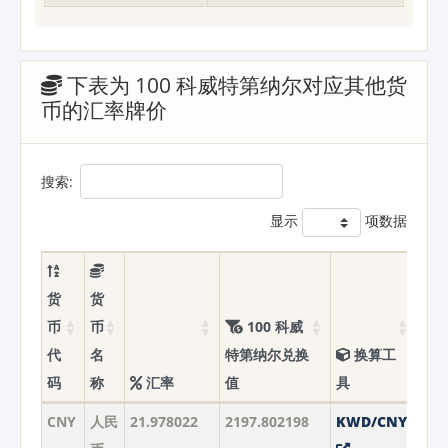
下表为 100 科威特第纳尔对应其他货
币的汇率牌价
搜索:
显示
项数据
货
货
币
币
100 科威
代
名
特第纳尔兑换
换算工
码
称
汇率
值
具
CNY
人民
21.978022
2197.802198
KWD/CNY