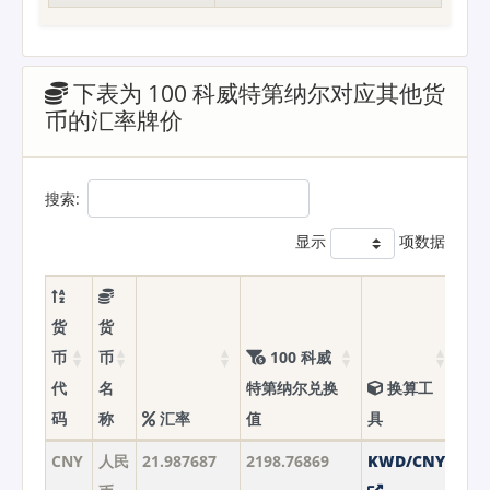
下表为 100 科威特第纳尔对应其他货
币的汇率牌价
搜索:
显示
项数据
货
货
币
币
100 科威
代
名
特第纳尔兑换
换算工
码
称
汇率
值
具
CNY
人民
21.987687
2198.76869
KWD/CNY