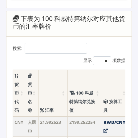
下表为 100 科威特第纳尔对应其他货
币的汇率牌价
搜索:
显示
项数据
货
货
币
币
100 科威
代
名
特第纳尔兑换
换算工
码
称
汇率
值
具
CNY
人民
21.992523
2199.252254
KWD/CNY
币