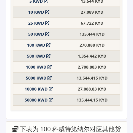
5 KWD
13.544 KYD
10 KWD
27.089 KYD
25 KWD
67.722 KYD
50 KWD
135.444 KYD
100 KWD
270.888 KYD
500 KWD
1,354.442 KYD
1000 KWD
2,708.883 KYD
5000 KWD
13,544.415 KYD
10000 KWD
27,088.83 KYD
50000 KWD
135,444.15 KYD
下表为 100 科威特第纳尔对应其他货