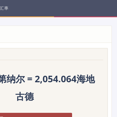
汇率
纳尔 = 2,054.064海地
古德