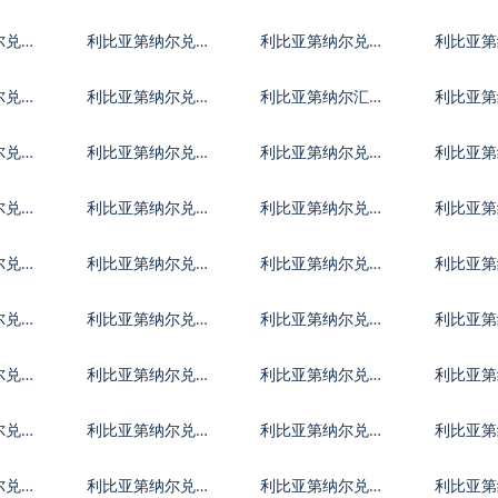
朗里亚尔
西英镑
买加元
尔兑基
利比亚第纳尔兑科
利比亚第纳尔兑开
利比亚第
摩罗法郎
曼群岛元
威特第
尔兑利
利比亚第纳尔兑莱
利比亚第纳尔汇率
利比亚第
索托洛蒂
换算
洛哥迪
尔兑蒙
利比亚第纳尔兑毛
利比亚第纳尔兑毛
利比亚第
里塔尼亚乌吉亚
里求斯卢比
尔代夫
尔兑尼
利比亚第纳尔兑尼
利比亚第纳尔兑阿
利比亚第
巴
泊尔卢比
曼里亚尔
拿马巴
尔兑卡
利比亚第纳尔兑塞
利比亚第纳尔兑卢
利比亚第
尔维亚第纳尔
旺达法郎
特阿拉
尔兑数
利比亚第纳尔兑塞
利比亚第纳尔兑索
利比亚第
拉利昂
马里先令
里南元
尔兑塔
利比亚第纳尔兑土
利比亚第纳尔兑突
利比亚第
莫尼
库曼斯坦马纳特
尼斯第纳尔
币
尔兑乌
利比亚第纳尔兑乌
利比亚第纳尔兑乌
利比亚第
拉圭比索
兹别克斯坦索姆
利瓦尔
尔兑中
利比亚第纳尔兑东
利比亚第纳尔兑特
利比亚第