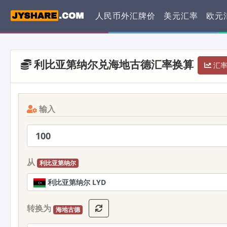
人民币外汇牌价
美元汇率
欧元
利比亚第纳尔兑海地古德汇率换算
汇率 
输入
从
利比亚第纳尔
利比亚第纳尔 LYD
转换为
海地古德