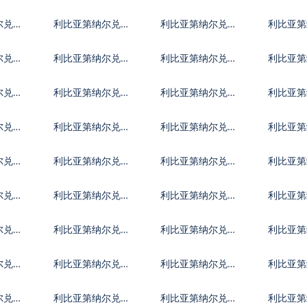
克货币
麦克朗
牙利福
尔兑挪
利比亚第纳尔兑克
利比亚第纳尔兑卢
利比亚第
罗地亚库纳
布
耳其里
尔兑墨
利比亚第纳尔兑林
利比亚第纳尔兑新
利比亚第
吉特
西兰元
律宾比
尔兑澳
利比亚第纳尔兑津
利比亚第纳尔兑阿
利比亚第
巴布韦币
联酋迪拉姆流通铸
富汗尼
尔兑阿
利比亚第纳尔兑阿
利比亚第纳尔兑波
利比亚第
币
塞拜疆马纳特
黑马克
巴多斯
尔兑文
利比亚第纳尔兑玻
利比亚第纳尔兑巴
利比亚第
利维亚诺
哈马元
丹努尔
尔兑智
利比亚第纳尔兑哥
利比亚第纳尔兑哥
利比亚第
伦比亚比索
斯达黎加科朗
巴比索
尔兑埃
利比亚第纳尔兑厄
利比亚第纳尔兑以
利比亚第
立特里亚纳克法
太币
济元
尔兑直
利比亚第纳尔兑冈
利比亚第纳尔兑几
利比亚第
比亚达拉西
内亚法郎
地马拉
尔兑伊
利比亚第纳尔兑伊
利比亚第纳尔兑泽
利比亚第