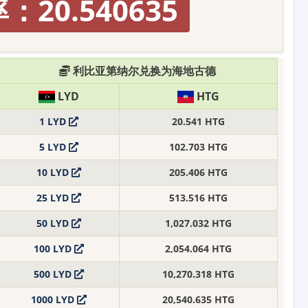
：20.540635
利比亚第纳尔兑换为海地古德
LYD
HTG
1 LYD
20.541 HTG
5 LYD
102.703 HTG
10 LYD
205.406 HTG
25 LYD
513.516 HTG
50 LYD
1,027.032 HTG
100 LYD
2,054.064 HTG
500 LYD
10,270.318 HTG
1000 LYD
20,540.635 HTG