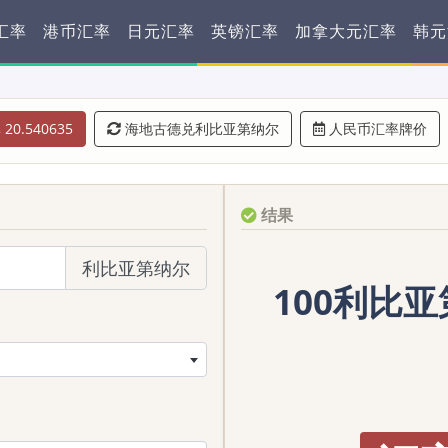
汇率
港币汇率
日元汇率
英镑汇率
加拿大元汇率
韩元
20.540635
海地古德兑利比亚第纳尔
人民币汇率牌价
结果
利比亚第纳尔
100利比亚第