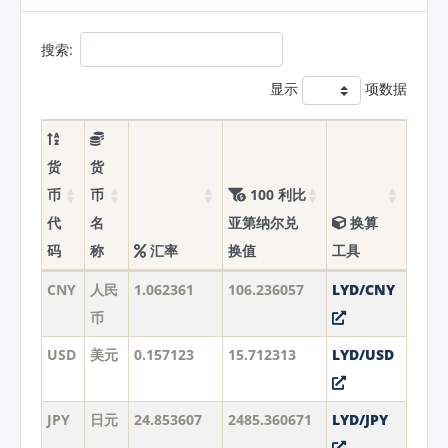
搜索:
显示
项数据
货
货
币
币
100 利比
代
名
亚第纳尔兑
换算
码
称
汇率
换值
工具
CNY
人民
1.062361
106.236057
LYD/CNY
币
USD
美元
0.157123
15.712313
LYD/USD
JPY
日元
24.853607
2485.360671
LYD/JPY