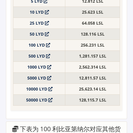
5 LYD
12.812 LSL
10 LYD
25.623 LSL
25 LYD
64.058 LSL
50 LYD
128.116 LSL
100 LYD
256.231 LSL
500 LYD
1,281.157 LSL
1000 LYD
2,562.314 LSL
5000 LYD
12,811.57 LSL
10000 LYD
25,623.14 LSL
50000 LYD
128,115.7 LSL
下表为 100 利比亚第纳尔对应其他货