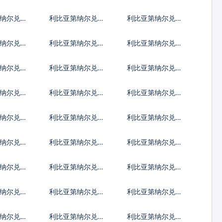
旦第纳尔
尼亚先令
纳尔兑科
利比亚第纳尔兑坚
利比亚第纳尔兑老
纳尔
戈
挝基普
纳尔兑摩
利比亚第纳尔兑列
利比亚第纳尔兑阿
拉姆
伊
里亚里
纳尔兑马
利比亚第纳尔兑马
利比亚第纳尔兑莫
拉菲亚
拉维克瓦查
桑比克梅蒂卡尔
纳尔兑巴
利比亚第纳尔兑秘
利比亚第纳尔兑巴
波亚
鲁新索尔
布亚新几内亚基那
纳尔兑沙
利比亚第纳尔兑所
利比亚第纳尔兑塞
伯
罗门群岛元
舌尔卢比
纳尔兑苏
利比亚第纳尔兑南
利比亚第纳尔兑圣
苏丹镑
多美多布拉
纳尔兑汤
利比亚第纳尔兑特
利比亚第纳尔兑图
立尼达多巴哥元
瓦卢元
纳尔兑玻
利比亚第纳尔兑越
利比亚第纳尔兑瓦
南盾
努阿图瓦图
纳尔兑西
利比亚第纳尔兑太
利比亚第纳尔兑也