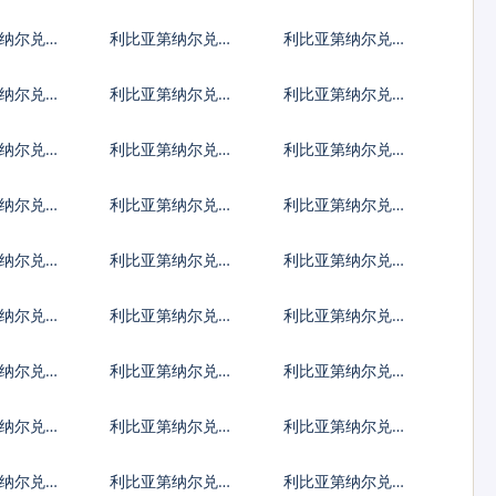
林
兰兹罗提
马尼亚新列伊
纳尔兑土
利比亚第纳尔兑巴
利比亚第纳尔兑印
拉
西雷亚尔
度尼西亚卢比
纳尔兑菲
利比亚第纳尔兑泰
利比亚第纳尔兑南
索
国铢
非兰特
纳尔兑阿
利比亚第纳尔兑阿
利比亚第纳尔兑亚
尔巴尼亚列克
美尼亚德拉姆
纳尔兑巴
利比亚第纳尔兑孟
利比亚第纳尔兑巴
元
加拉塔卡
林
纳尔兑不
利比亚第纳尔兑博
利比亚第纳尔兑白
特鲁姆
茨瓦纳普拉
俄罗斯卢布
纳尔兑古
利比亚第纳尔兑佛
利比亚第纳尔兑吉
得角埃斯库多
布提法郎
纳尔兑斐
利比亚第纳尔兑福
利比亚第纳尔兑格
克兰镑
鲁吉亚拉里
纳尔兑危
利比亚第纳尔兑圭
利比亚第纳尔兑洪
格查尔
亚那元
都拉斯伦皮拉
纳尔兑牙
利比亚第纳尔兑约
利比亚第纳尔兑肯