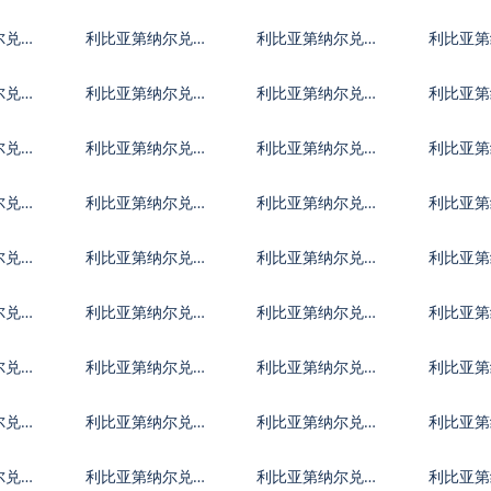
克货币
麦克朗
牙利福
尔兑挪
利比亚第纳尔兑克
利比亚第纳尔兑卢
利比亚第
罗地亚库纳
布
耳其里
尔兑墨
利比亚第纳尔兑林
利比亚第纳尔兑新
利比亚第
吉特
西兰元
律宾比
尔兑澳
利比亚第纳尔兑津
利比亚第纳尔兑阿
利比亚第
巴布韦币
联酋迪拉姆流通铸
富汗尼
尔兑阿
利比亚第纳尔兑阿
利比亚第纳尔兑波
利比亚第
币
塞拜疆马纳特
黑马克
巴多斯
尔兑文
利比亚第纳尔兑玻
利比亚第纳尔兑巴
利比亚第
利维亚诺
哈马元
丹努尔
尔兑智
利比亚第纳尔兑哥
利比亚第纳尔兑哥
利比亚第
伦比亚比索
斯达黎加科朗
巴比索
尔兑埃
利比亚第纳尔兑厄
利比亚第纳尔兑以
利比亚第
立特里亚纳克法
太币
济元
尔兑直
利比亚第纳尔兑冈
利比亚第纳尔兑几
利比亚第
比亚达拉西
内亚法郎
地马拉
尔兑伊
利比亚第纳尔兑伊
利比亚第纳尔兑泽
利比亚第