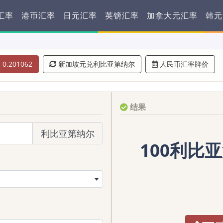
汇率
港币汇率
日元汇率
英镑汇率
加拿大元汇率
韩元
0.201062
新加坡元兑利比亚第纳尔
人民币汇率牌价
结果
利比亚第纳尔
100利比亚