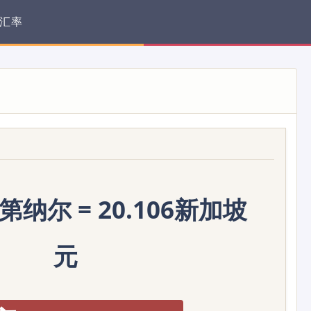
汇率
第纳尔 = 20.106新加坡
元