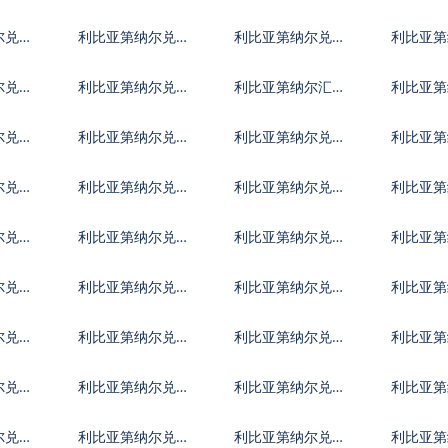
朗里亚尔
西英镑
买加元
尔兑基
利比亚第纳尔兑科
利比亚第纳尔兑开
利比亚第
摩罗法郎
曼群岛元
威特第
尔兑利
利比亚第纳尔兑莱
利比亚第纳尔汇率
利比亚第
索托洛蒂
换算
洛哥迪
尔兑蒙
利比亚第纳尔兑毛
利比亚第纳尔兑毛
利比亚第
里塔尼亚乌吉亚
里求斯卢比
尔代夫
尔兑尼
利比亚第纳尔兑尼
利比亚第纳尔兑阿
利比亚第
巴
泊尔卢比
曼里亚尔
拿马巴
尔兑卡
利比亚第纳尔兑塞
利比亚第纳尔兑卢
利比亚第
尔维亚第纳尔
旺达法郎
特阿拉
尔兑数
利比亚第纳尔兑塞
利比亚第纳尔兑索
利比亚第
拉利昂
马里先令
里南元
尔兑塔
利比亚第纳尔兑土
利比亚第纳尔兑突
利比亚第
莫尼
库曼斯坦马纳特
尼斯第纳尔
币
尔兑乌
利比亚第纳尔兑乌
利比亚第纳尔兑乌
利比亚第
拉圭比索
兹别克斯坦索姆
利瓦尔
尔兑中
利比亚第纳尔兑东
利比亚第纳尔兑特
利比亚第