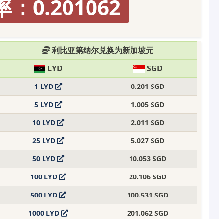
：0.201062
利比亚第纳尔兑换为新加坡元
LYD
SGD
1 LYD
0.201 SGD
5 LYD
1.005 SGD
10 LYD
2.011 SGD
25 LYD
5.027 SGD
50 LYD
10.053 SGD
100 LYD
20.106 SGD
500 LYD
100.531 SGD
1000 LYD
201.062 SGD