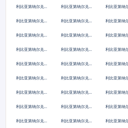
地古德
C20代币
拉克第纳尔
利比亚第纳尔兑吉
利比亚第纳尔兑柬
利比亚第纳
尔吉斯斯坦索姆
埔寨瑞尔
里巴斯元
利比亚第纳尔兑黎
利比亚第纳尔兑斯
利比亚第纳
巴嫩镑
里兰卡卢比
比里亚元
利比亚第纳尔兑马
利比亚第纳尔兑缅
利比亚第纳
其顿第纳尔
甸元
古图格里克
利比亚第纳尔兑纳
利比亚第纳尔兑尼
利比亚第纳
米比亚元
日利亚奈拉
加拉瓜科多
利比亚第纳尔兑巴
利比亚第纳尔兑巴
利比亚第纳
基斯坦卢比
拉圭瓜拉尼
塔尔里亚尔
利比亚第纳尔兑苏
利比亚第纳尔兑圣
利比亚第纳
丹镑
赫勒拿镑
字货币
利比亚第纳尔兑叙
利比亚第纳尔兑斯
利比亚第纳
利亚镑
威士兰里兰吉尼
吉克斯坦索
利比亚第纳尔兑坦
利比亚第纳尔兑乌
利比亚第纳
桑尼亚先令
克兰格里夫纳
干达先令
利比亚第纳尔兑萨
利比亚第纳尔兑赞
利比亚第纳