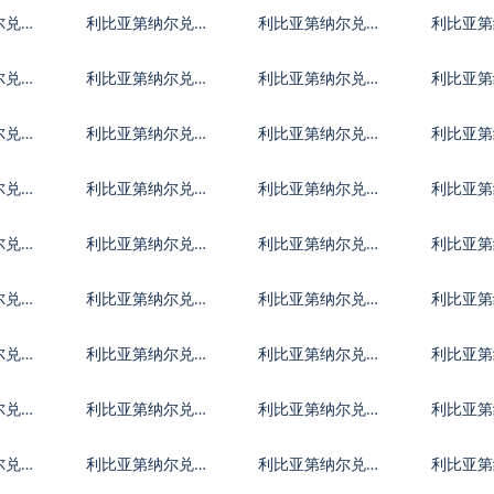
克货币
麦克朗
牙利福
尔兑挪
利比亚第纳尔兑克
利比亚第纳尔兑卢
利比亚第
罗地亚库纳
布
耳其里
尔兑墨
利比亚第纳尔兑林
利比亚第纳尔兑新
利比亚第
吉特
西兰元
律宾比
尔兑澳
利比亚第纳尔兑津
利比亚第纳尔兑阿
利比亚第
巴布韦币
联酋迪拉姆流通铸
富汗尼
尔兑阿
利比亚第纳尔兑阿
利比亚第纳尔兑波
利比亚第
币
塞拜疆马纳特
黑马克
巴多斯
尔兑文
利比亚第纳尔兑玻
利比亚第纳尔兑巴
利比亚第
利维亚诺
哈马元
丹努尔
尔兑智
利比亚第纳尔兑哥
利比亚第纳尔兑哥
利比亚第
伦比亚比索
斯达黎加科朗
巴比索
尔兑埃
利比亚第纳尔兑厄
利比亚第纳尔兑以
利比亚第
立特里亚纳克法
太币
济元
尔兑直
利比亚第纳尔兑冈
利比亚第纳尔兑几
利比亚第
比亚达拉西
内亚法郎
地马拉
尔兑伊
利比亚第纳尔兑伊
利比亚第纳尔兑泽
利比亚第