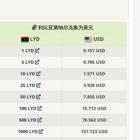
利比亚第纳尔兑换为美元
LYD
USD
1 LYD
0.157 USD
5 LYD
0.786 USD
10 LYD
1.571 USD
25 LYD
3.928 USD
50 LYD
7.856 USD
100 LYD
15.712 USD
500 LYD
78.562 USD
1000 LYD
157.123 USD