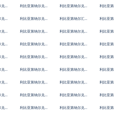
朗里亚尔
西英镑
买加元
尔兑基
利比亚第纳尔兑科
利比亚第纳尔兑开
利比亚第
摩罗法郎
曼群岛元
威特第
尔兑利
利比亚第纳尔兑莱
利比亚第纳尔汇率
利比亚第
索托洛蒂
换算
洛哥迪
尔兑蒙
利比亚第纳尔兑毛
利比亚第纳尔兑毛
利比亚第
里塔尼亚乌吉亚
里求斯卢比
尔代夫
尔兑尼
利比亚第纳尔兑尼
利比亚第纳尔兑阿
利比亚第
巴
泊尔卢比
曼里亚尔
拿马巴
尔兑卡
利比亚第纳尔兑塞
利比亚第纳尔兑卢
利比亚第
尔维亚第纳尔
旺达法郎
特阿拉
尔兑数
利比亚第纳尔兑塞
利比亚第纳尔兑索
利比亚第
拉利昂
马里先令
里南元
尔兑塔
利比亚第纳尔兑土
利比亚第纳尔兑突
利比亚第
莫尼
库曼斯坦马纳特
尼斯第纳尔
币
尔兑乌
利比亚第纳尔兑乌
利比亚第纳尔兑乌
利比亚第
拉圭比索
兹别克斯坦索姆
利瓦尔
尔兑中
利比亚第纳尔兑东
利比亚第纳尔兑特
利比亚第