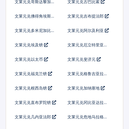
文莱元兑哥斯达黎加科
文莱元兑古巴比索
朗
文莱元兑佛得角埃斯库
文莱元兑吉布提法郎
多
文莱元兑多米尼加比索
文莱元兑阿尔及利亚
文莱元兑埃及镑
文莱元兑厄立特里亚纳
克法
文莱元兑以太币
文莱元兑斐济元
文莱元兑福克兰镑
文莱元兑格鲁吉亚拉里
文莱元兑根西岛镑
文莱元兑加纳塞地
文莱元兑直布罗陀镑
文莱元兑冈比亚达拉西
文莱元兑几内亚法郎
文莱元兑危地马拉格查
尔