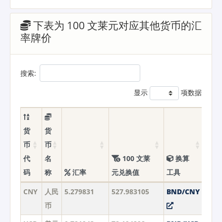
下表为 100 文莱元对应其他货币的汇
率牌价
搜索:
显示
项数据
货
货
币
币
代
名
100 文莱
换算
码
称
汇率
元兑换值
工具
CNY
人民
5.279831
527.983105
BND/CNY
币