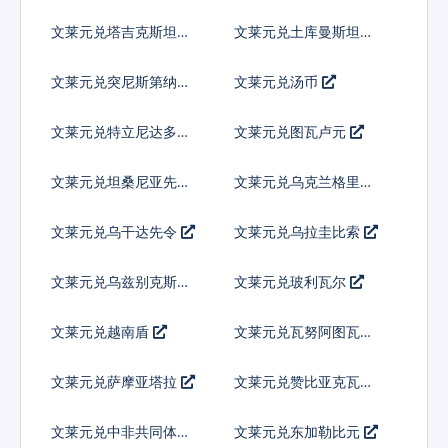
吉尼
文莱元兑塔吉克斯坦索
文莱元兑土库曼斯坦马
莫尼
纳特
文莱元兑突尼斯第纳尔
文莱元兑汤币
文莱元兑特立尼达多巴
文莱元兑图瓦卢元
哥元
文莱元兑坦桑尼亚先令
文莱元兑乌克兰格里夫
纳
文莱元兑乌干达先令
文莱元兑乌拉圭比索
文莱元兑乌兹别克斯坦
文莱元兑玻利瓦尔
索姆
文莱元兑越南盾
文莱元兑瓦努阿图瓦图
文莱元兑萨摩亚塔拉
文莱元兑赞比亚克瓦查
文莱元兑中非共同体法
文莱元兑东加勒比元