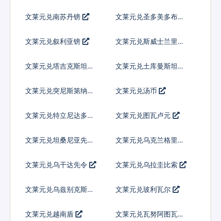
文莱元兑南苏丹镑
文莱元兑圣多美多布拉
文莱元兑叙利亚镑
文莱元兑斯威士兰里兰
吉尼
文莱元兑塔吉克斯坦索
文莱元兑土库曼斯坦马
莫尼
纳特
文莱元兑突尼斯第纳尔
文莱元兑汤币
文莱元兑特立尼达多巴
文莱元兑图瓦卢元
哥元
文莱元兑坦桑尼亚先令
文莱元兑乌克兰格里夫
纳
文莱元兑乌干达先令
文莱元兑乌拉圭比索
文莱元兑乌兹别克斯坦
文莱元兑玻利瓦尔
索姆
文莱元兑越南盾
文莱元兑瓦努阿图瓦图