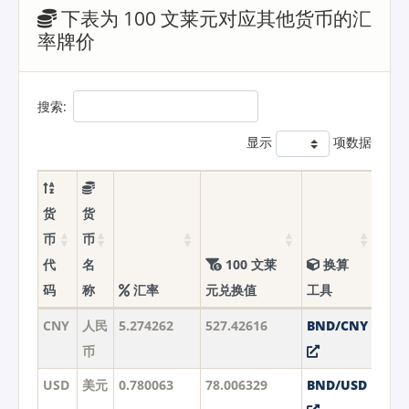
下表为 100 文莱元对应其他货币的汇
率牌价
搜索:
显示
项数据
货
货
币
币
代
名
100 文莱
换算
码
称
汇率
元兑换值
工具
CNY
人民
5.274262
527.42616
BND/CNY
币
USD
美元
0.780063
78.006329
BND/USD