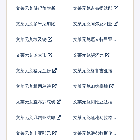
朗
文莱元兑佛得角埃斯库
文莱元兑吉布提法郎
多
文莱元兑多米尼加比索
文莱元兑阿尔及利亚
文莱元兑埃及镑
文莱元兑厄立特里亚纳
克法
文莱元兑以太币
文莱元兑斐济元
文莱元兑福克兰镑
文莱元兑格鲁吉亚拉里
文莱元兑根西岛镑
文莱元兑加纳塞地
文莱元兑直布罗陀镑
文莱元兑冈比亚达拉西
文莱元兑几内亚法郎
文莱元兑危地马拉格查
尔
文莱元兑圭亚那元
文莱元兑洪都拉斯伦皮