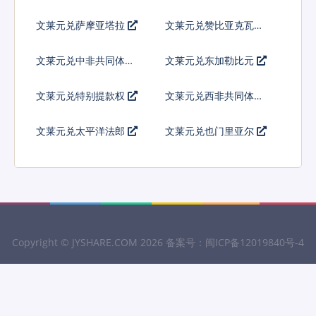
文莱元兑萨摩亚塔拉
文莱元兑赞比亚克瓦查
文莱元兑中非共同体法
文莱元兑东加勒比元
郎
文莱元兑特别提款权
文莱元兑西非共同体法
郎
文莱元兑太平洋法郎
文莱元兑也门里亚尔
Copyright ©
JYSHARE.COM
2026 备案号：
闽ICP备12019840号-4